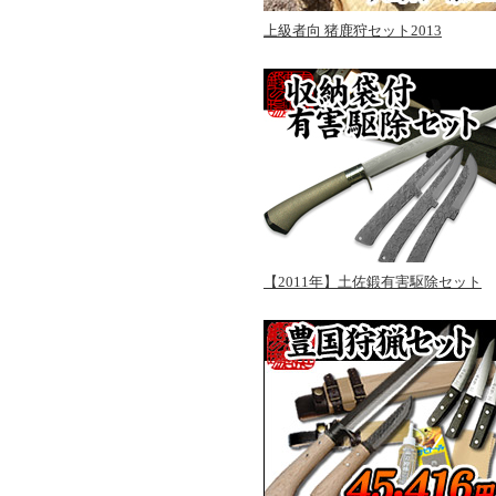
上級者向 猪鹿狩セット2013
【2011年】土佐鍛有害駆除セット