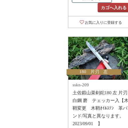
カゴへ入れる
お気に入りに登録する
180 片刃 左
sskn-209
土佐鍛山菜剣鉈180 左 片刃
白鋼 磨 テェッカー入【
鞘変更 木鞘ｵｲﾙｽﾃﾝ 革バ
ンド/写真と異なります。
2023/09/01 】