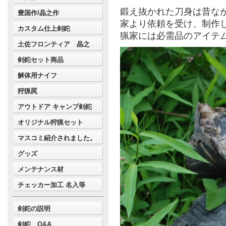
鍛え抜かれた刀身は昔な
豊国作/晶之作
家より依頼を受け、制作
カスタム仕上剣鉈
猟家には必需品のアイテ
土佐フロンティア 晶之
剣鉈セット商品
解体用ナイフ
狩猟罠
アウトドア キャンプ剣鉈
オリジナル狩猟セット
マスコミ紹介されました。
グッズ
メンテナンス材
チェッカー加工 名入等
剣鉈の説明
剣鉈 Q&A