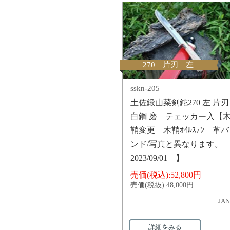
270 片刃 左
sskn-205
土佐鍛山菜剣鉈270 左 片刃
白鋼 磨 テェッカー入【
鞘変更 木鞘ｵｲﾙｽﾃﾝ 革バ
ンド/写真と異なります。
2023/09/01 】
売価(税込):
52,800円
売価(税抜):
48,000円
JAN
詳細をみる