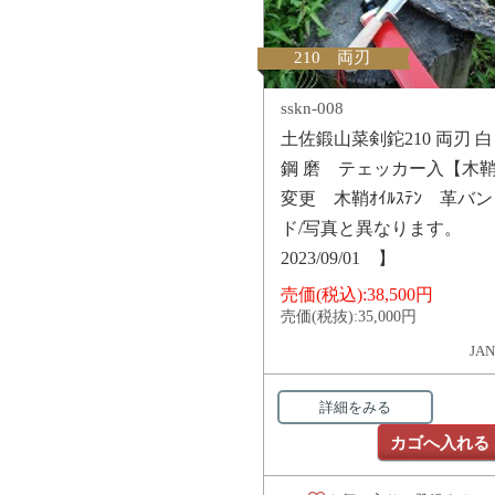
210 両刃
sskn-008
土佐鍛山菜剣鉈210 両刃 白
鋼 磨 テェッカー入【木
変更 木鞘ｵｲﾙｽﾃﾝ 革バン
ド/写真と異なります。
2023/09/01 】
売価(税込):
38,500円
売価(税抜):
35,000円
JAN
詳細をみる
カゴへ入れる