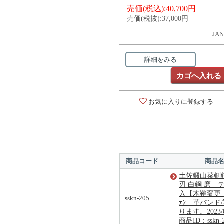
売価(税込):
40,700円
売価(税抜):
37,000円
JAN
詳細をみる
カゴへ入れる
お気に入りに登録する
商品コード
商品
土佐鍛山菜剣鉈2
刃 白鋼 磨 
入【木鞘変更 
sskn-205
ﾃﾝ 革バンド
ります。2023/
商品ID：sskn-