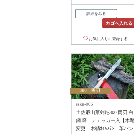
詳細をみる
カゴへ入れる
お気に入りに登録する
300 両刃
sskn-006
土佐鍛山菜剣鉈300 両刃 白
鋼 磨 テェッカー入【木
変更 木鞘ｵｲﾙｽﾃﾝ 革バン