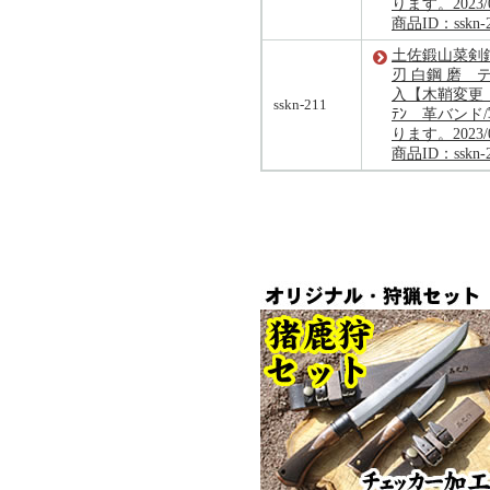
ります。2023/
商品ID：sskn-
土佐鍛山菜剣鉈1
刃 白鋼 磨 
入【木鞘変更 
sskn-211
ﾃﾝ 革バンド
ります。2023/
商品ID：sskn-2