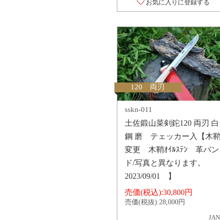
お気に入りに登録する
120 両刃
sskn-011
土佐鍛山菜剣鉈120 両刃 白
鋼 磨 テェッカー入【木
変更 木鞘ｵｲﾙｽﾃﾝ 革バン
ド/写真と異なります。
2023/09/01 】
売価(税込):
30,800円
売価(税抜):
28,000円
JAN