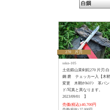
270 片刃
sskn-105
土佐鍛山菜剣鉈270 片刃 白
鋼 磨 テェッカー入【木
変更 木鞘ｵｲﾙｽﾃﾝ 革バン
ド/写真と異なります。
2023/09/01 】
売価(税込):
40,700円
売価(税抜):
37,000円