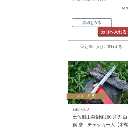
JAN
詳細をみる
カゴへ入れる
お気に入りに登録する
180 片刃
sskn-109
土佐鍛山菜剣鉈180 片刃 白
鋼 磨 テェッカー入【木