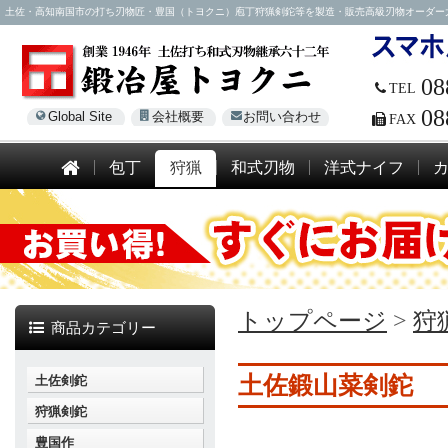
土佐・高知南国市の打ち刃物匠・豊国（トヨクニ）庖丁狩猟剣鉈等を製造・販売高級刃物オーダー大歓迎！電話
08
TEL
08
Global Site
会社概要
お問い合わせ
FAX
包丁
狩猟
和式刃物
洋式ナイフ
トップページ
>
狩
商品カテゴリー
土佐鍛山菜剣鉈
土佐剣鉈
狩猟剣鉈
豊国作