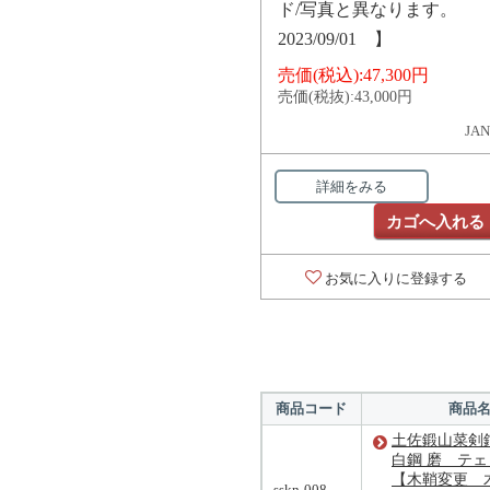
ド/写真と異なります。
2023/09/01 】
売価(税込):
47,300円
売価(税抜):
43,000円
JAN
詳細をみる
カゴへ入れる
お気に入りに登録する
商品コード
商品
土佐鍛山菜剣鉈
白鋼 磨 テ
【木鞘変更 木
sskn-008