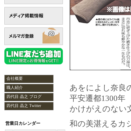
会社概要
あをによし奈良
職人紹介
平安遷都1300年
四代目 晶之 ブログ
四代目 晶之 Twitter
かけがえのない
和の美湛えるカ
営業日カレンダー