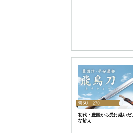
青SU 270
初代・豊国から受け継いだ
な拵え