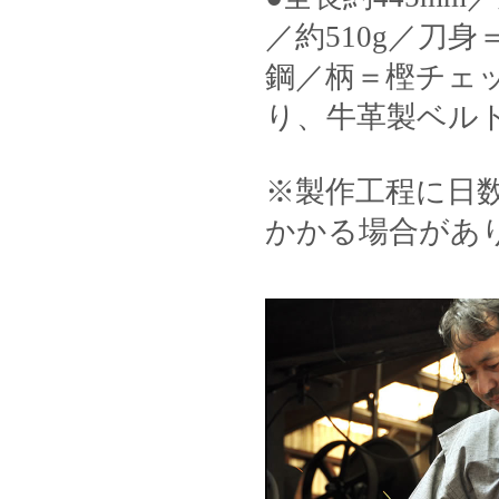
／約510g／刀
鋼／柄＝樫チェ
り、牛革製ベル
※製作工程に日
かかる場合があ