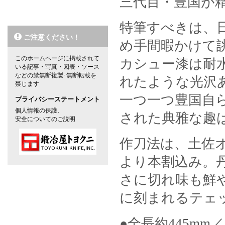
三代目・豊国が
特筆すべきは、
ご注意ください！
め手間暇かけて
このホームページに掲載されて
カシュー漆は耐
いる記事・写真・図表・ソース
などの禁無断複製･無断転載を
れたような光沢
禁じます
一つ一つ豊国自
プライバシーステートメント
個人情報の保護、
された典雅な趣
安全についてのご説明
作刀法は、土佐
より本割込み。
さに切れ味も鮮
に刻まれるテェ
●全長約445mm