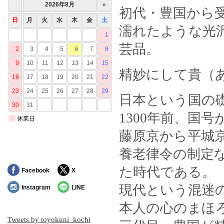
初代・豊国から
濡れたような光
芸品。
精妙にして貴（
日本という国の
1300年前、国
藤原京から平城
養老律令の制定
た時代である。
Facebook
X
現代という混迷
Instagram
LINE
本人の心のまほ
Tweets by toyokuni_kochi