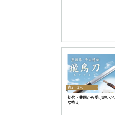
青2 270
初代・豊国から受け継いだ
な拵え