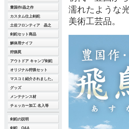
濡れたような
豊国作/晶之作
カスタム仕上剣鉈
美術工芸品。
土佐フロンティア 晶之
剣鉈セット商品
解体用ナイフ
狩猟罠
アウトドア キャンプ剣鉈
オリジナル狩猟セット
マスコミ紹介されました。
グッズ
メンテナンス材
チェッカー加工 名入等
剣鉈の説明
剣鉈 Q&A