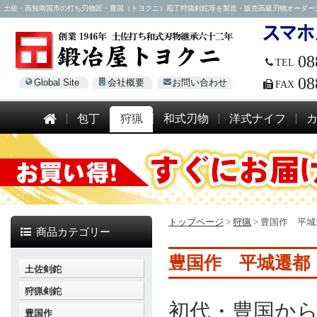
土佐・高知南国市の打ち刃物匠・豊国（トヨクニ）庖丁狩猟剣鉈等を製造・販売高級刃物オーダー大歓迎！電話
08
TEL
08
Global Site
会社概要
お問い合わせ
FAX
包丁
狩猟
和式刃物
洋式ナイフ
トップページ
>
狩猟
>
豊国作 平城
商品カテゴリー
豊国作 平城遷都
土佐剣鉈
狩猟剣鉈
初代・豊国か
豊国作