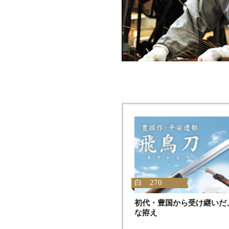
白 270
初代・豊国から受け継いだ
な拵え