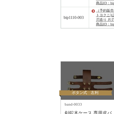
商品ID：bip
（予約販売）[
トヨクニ]
bip1110-003
刃造り 片刃
商品ID：bip
ボタン式 左利
band-0033
剣鉈木ケース 専用皮バ