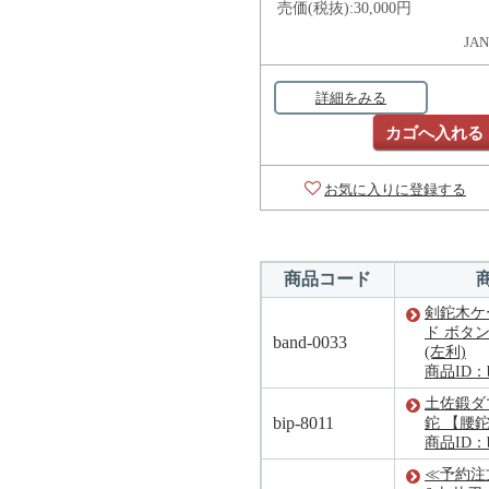
売価(税抜):
30,000円
JAN
詳細をみる
カゴへ入れる
お気に入りに登録する
商品コード
剣鉈木ケ
ド ボタ
band-0033
(左利)
商品ID：ba
土佐鍛ダ
bip-8011
鉈 【腰
商品ID：bi
≪予約注