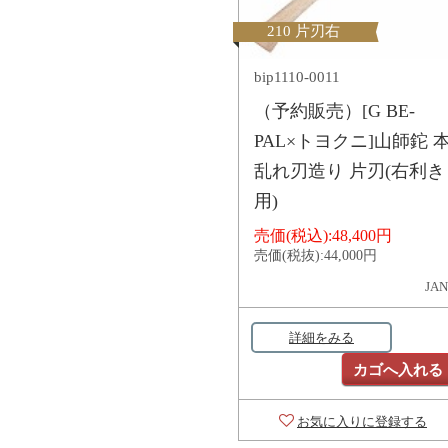
210 片刃右
bip1110-0011
（予約販売）[G BE-
PAL×トヨクニ]山師鉈 
乱れ刃造り 片刃(右利き
用)
売価(税込):
48,400円
売価(税抜):
44,000円
JAN
詳細をみる
カゴへ入れる
お気に入りに登録する