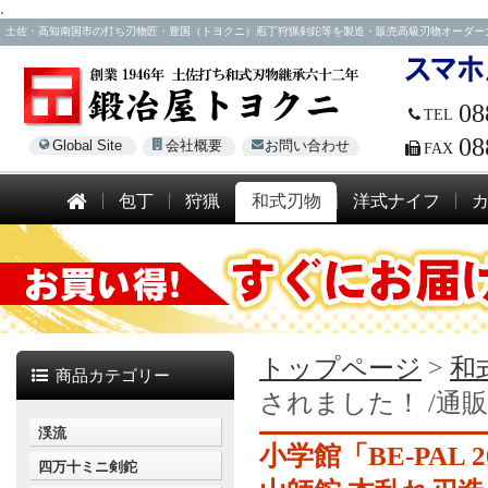
.
土佐・高知南国市の打ち刃物匠・豊国（トヨクニ）庖丁狩猟剣鉈等を製造・販売高級刃物オーダー大歓迎！電話
08
TEL
08
Global Site
会社概要
お問い合わせ
FAX
包丁
狩猟
和式刃物
洋式ナイフ
トップページ
>
和
商品カテゴリー
されました！ /通
渓流
小学館「BE-PAL 
四万十ミニ剣鉈