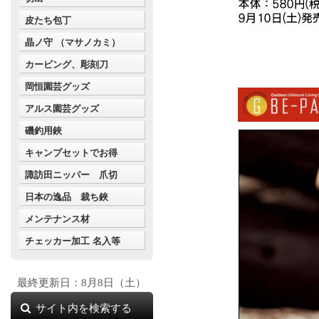
皮たち包丁
晶ノ守 （マサノカミ）
カービング、彫刻刀
岡恒園芸グッズ
アルス園芸グッズ
磯釣用鋏
キャンプセットでお得
諏訪田ニッパー 爪切
日本の逸品 裁ち鋏
メンテナンス材
チェッカー加工 名入等
最終更新日：8月8日（土）
サイト内を検索する