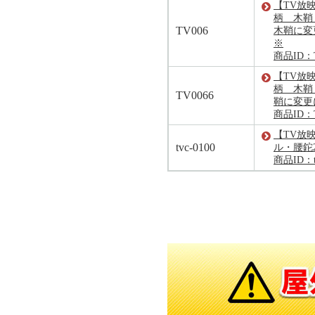
【TV放映
柄 木
TV006
木鞘に変
※
商品ID：T
【TV放映
柄 木鞘
TV0066
鞘に変更
商品ID：T
【TV放
tvc-0100
ル・腰鉈2
商品ID：tv