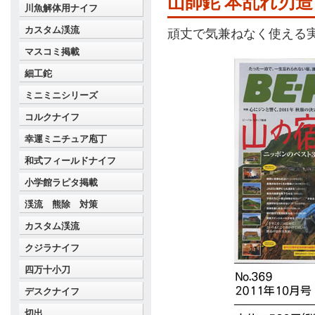
山師鉈 本乱れ刃
川魚解体用ナイフ
カスタム渓流
頑丈で気兼ねなく使える
マスコミ掲載
細工鉈
ミニミニシリーズ
コルクナイフ
幸運ミニチュア庖丁
和式フィールドナイフ
小学館ラピタ掲載
渓流 熊除 対策
カスタム渓流
クジラナイフ
四万十小刀
デスクナイフ
切出