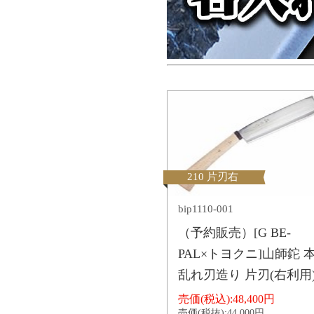
210 片刃右
bip1110-001
（予約販売）[G BE-
PAL×トヨクニ]山師鉈 
乱れ刃造り 片刃(右利用
売価(税込):
48,400円
売価(税抜):
44,000円