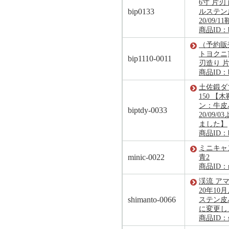
6寸 片
bip0133
ルステン
20/09/
商品ID：b
（予約販売
トヨクニ
bip1110-0011
刃造り 片
商品ID：bi
土佐鍛ダ
150 【
ン：牛皮
biptdy-0033
20/09
ました】
商品ID：bi
ミニキャン
minic-0022
青2
商品ID：mi
渓流 ア
20年1
shimanto-0066
ステン皮
に変更し
商品ID：sh