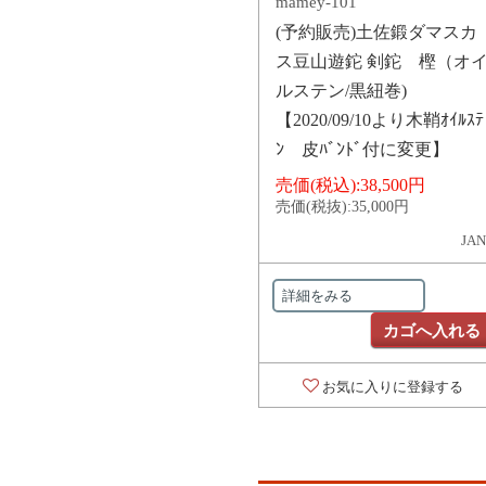
mamey-101
(予約販売)土佐鍛ダマスカ
ス豆山遊鉈 剣鉈 樫（オ
ルステン/黒紐巻)
【2020/09/10より木鞘ｵｲﾙｽﾃ
ﾝ 皮ﾊﾞﾝﾄﾞ付に変更】
売価(税込):
38,500円
売価(税抜):
35,000円
JAN
詳細をみる
カゴへ入れる
お気に入りに登録する