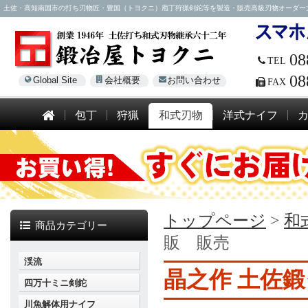
土佐・高知南国市の打ち刃物匠・豊国（トヨクニ）庖丁狩猟剣鉈等を製造・販売高級刃物オーダー大歓迎！電話
08
TEL
08
Global Site
会社概要
お問い合わせ
FAX
包丁
狩猟
和式刃物
洋式ナイフ
トップページ
>
和
商品カテゴリー
販 販売
渓流
晶之作 土佐鍛
四万十ミニ剣鉈
川魚解体用ナイフ