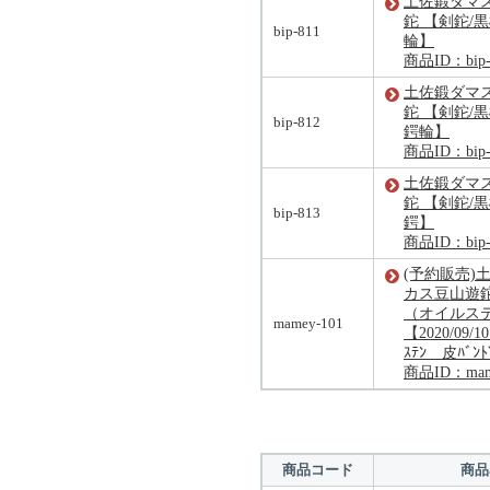
土佐鍛ダマ
鉈 【剣鉈/
bip-811
輪】
商品ID：bip-
土佐鍛ダマ
鉈 【剣鉈/
bip-812
鍔輪】
商品ID：bip-
土佐鍛ダマ
鉈 【剣鉈/
bip-813
鍔】
商品ID：bip-
(予約販売)
カス豆山遊鉈
（オイルステ
mamey-101
【2020/09/
ｽﾃﾝ 皮ﾊﾞ
商品ID：mam
商品コード
商品