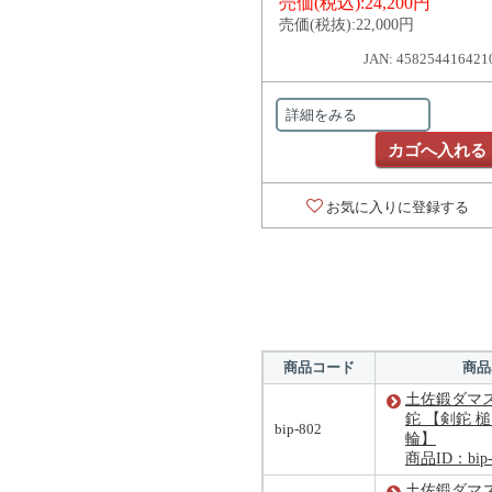
売価(税込):
24,200円
売価(税抜):
22,000円
JAN: 458254416421
詳細をみる
カゴへ入れる
お気に入りに登録する
商品コード
商品
土佐鍛ダマ
鉈 【剣鉈 
bip-802
輪】
商品ID：bip-
土佐鍛ダマ