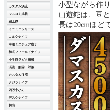
小型ながら作り
カスタム渓流
山遊鉈は、豆
マスコミ掲載
細工鉈
長は20cmほ
ミニミニシリーズ
コルクナイフ
幸運ミニチュア庖丁
和式フィールドナイフ
小学館ラピタ掲載
渓流 熊除 対策
カスタム渓流
クジラナイフ
四万十小刀
デスクナイフ
切出