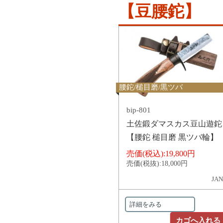
【豆腰鉈】
腰鉈/槌目磨/黒ツバ
bip-801
土佐鍛ダマスカス豆山遊鉈
【腰鉈 槌目磨 黒ツバ輪】
売価(税込):
19,800円
売価(税抜):
18,000円
JAN
詳細をみる
カゴへ入れる