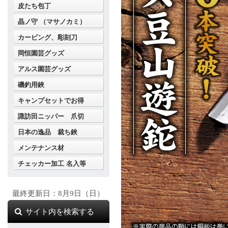
皮たち包丁
晶ノ守 （マサノカミ）
カービング、彫刻刀
岡恒園芸グッズ
アルス園芸グッズ
磯釣用鋏
キャンプセットでお得
諏訪田ニッパー 爪切
日本の逸品 裁ち鋏
メンテナンス材
チェッカー加工 名入等
最終更新日：8月9日（日）
サイト内を検索する