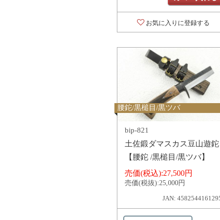
お気に入りに登録する
腰鉈/黒槌目/黒ツバ
bip-821
土佐鍛ダマスカス豆山遊鉈
【腰鉈 /黒槌目/黒ツバ】
売価(税込):
27,500円
売価(税抜):
25,000円
JAN: 458254416129