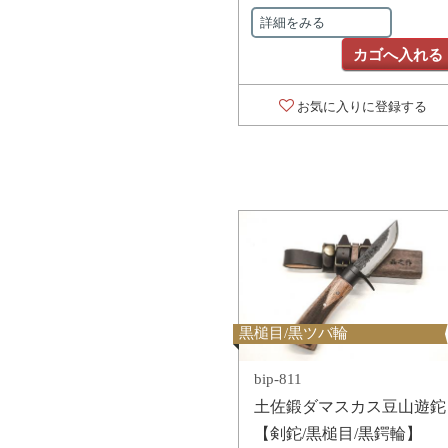
詳細をみる
カゴへ入れる
お気に入りに登録する
黒槌目/黒ツバ輪
bip-811
土佐鍛ダマスカス豆山遊鉈
【剣鉈/黒槌目/黒鍔輪】