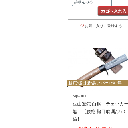
詳細をみる
カゴへ入れる
お気に入りに登録する
腰鉈/槌目磨/黒ツバ/ﾃｪｯｶｰ無
bip-901
豆山遊鉈 白鋼 テェッカ
無 【腰鉈 槌目磨 黒ツバ
輪】