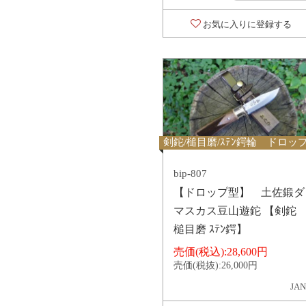
お気に入りに登録する
剣鉈/槌目磨/ｽﾃﾝ鍔輪 ドロッ
bip-807
【ドロップ型】 土佐鍛ダ
マスカス豆山遊鉈 【剣鉈
槌目磨 ｽﾃﾝ鍔】
売価(税込):
28,600円
売価(税抜):
26,000円
JAN