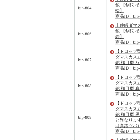
鉈 【剣鉈 槌
bip-804
輪】
商品ID：bip-
土佐鍛ダマ
鉈 【剣鉈 
bip-806
鍔】
商品ID：bip-
【ドロップ
ダマスカス豆
bip-807
鉈 槌目磨 ｽ
商品ID：bip-
【ドロップ
ダマスカス豆
bip-808
鉈 槌目磨 
商品ID：bip-
【ドロップ
ダマスカス豆
鉈 槌目磨 
bip-809
と異なりま
は真鍮ツバ
商品ID：bip-