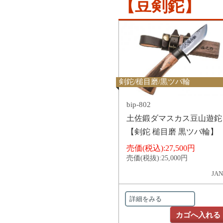
【豆剣鉈】
剣鉈/槌目磨/黒ツバ輪
bip-802
土佐鍛ダマスカス豆山遊鉈
【剣鉈 槌目磨 黒ツバ輪】
売価(税込):
27,500円
売価(税抜):
25,000円
JAN
詳細をみる
カゴへ入れる