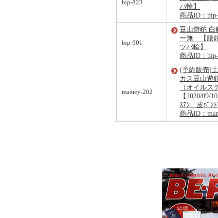
bip-823
バ輪】
商品ID：bip-
豆山遊鉈 白
ー無 【腰鉈
bip-901
ツバ輪】
商品ID：bip-
(予約販売)
カス豆山遊鉈
（オイルステ
mamey-202
【2020/09/
ｽﾃﾝ 皮ﾊﾞ
商品ID：mam