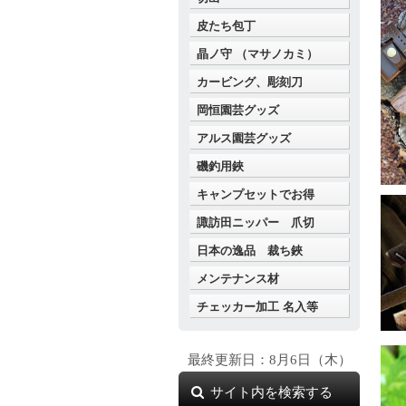
皮たち包丁
晶ノ守 （マサノカミ）
カービング、彫刻刀
岡恒園芸グッズ
アルス園芸グッズ
磯釣用鋏
キャンプセットでお得
諏訪田ニッパー 爪切
日本の逸品 裁ち鋏
メンテナンス材
チェッカー加工 名入等
最終更新日：8月6日（木）
サイト内を検索する