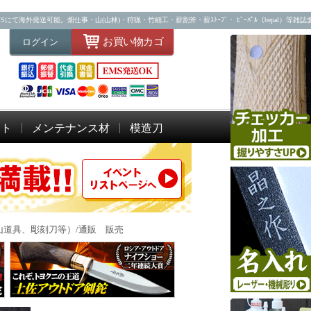
海外発送可能。畑仕事・山(山林)・狩猟・竹細工・薪割斧・薪ｽﾄｰﾌﾞ・ ﾋﾞｰﾊﾟﾙ（bepal）等雑
お買い物カゴ
ログイン
ット
メンテナンス材
模造刀
道具、彫刻刀等）/通販 販売