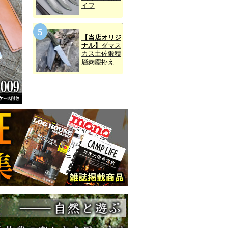
イフ
【当店オリジ
ナル】
ダマス
カス土佐鍛積
層麹塵拵え