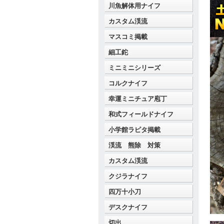
川魚解体用ナイフ
カスタム渓流
マスコミ掲載
細工鉈
ミニミニシリーズ
コルクナイフ
幸運ミニチュア庖丁
和式フィールドナイフ
小学館ラピタ掲載
渓流 熊除 対策
カスタム渓流
クジラナイフ
四万十小刀
デスクナイフ
切出