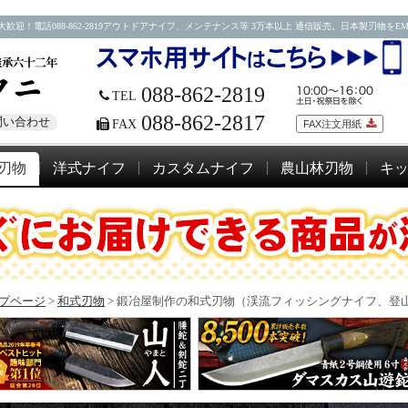
088-862-2819アウトドアナイフ、メンテナンス等 3万本以上 通信販売。日本製刃物をEMSにて
088-862-2819
TEL
088-862-2817
問い合わせ
FAX
FAX注文用紙
刃物
洋式ナイフ
カスタムナイフ
農山林刃物
キ
プページ
>
和式刃物
>
鍛冶屋制作の和式刃物（渓流フィッシングナイフ、登山