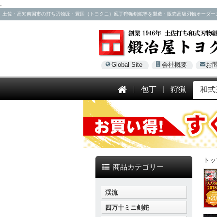
.
土佐・高知南国市の打ち刃物匠・豊国（トヨクニ）庖丁狩猟剣鉈等を製造・販売高級刃物オーダー大歓迎！電話
Global Site
会社概要
お
包丁
狩猟
和式
トッ
商品カテゴリー
渓流
四万十ミニ剣鉈