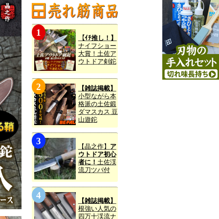
【ｲﾁ推し！】
ナイフショー
大賞！土佐ア
ウトドア剣鉈
【雑誌掲載】
小型ながら本
格派の土佐鍛
ダマスカス 豆
山遊鉈
【晶之作】
ア
ウトドア初心
者に！
土佐渓
流刀ツバ付
【雑誌掲載】
根強い人気の
四万十渓流ナ