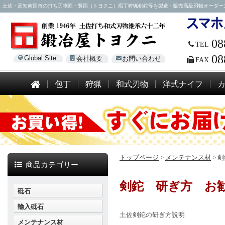
土佐・高知南国市の打ち刃物匠・豊国（トヨクニ）庖丁狩猟剣鉈等を製造・販売高級刃物オーダー大歓迎！電話
08
TEL
08
Global Site
会社概要
お問い合わせ
FAX
包丁
狩猟
和式刃物
洋式ナイフ
トップページ
>
メンテナンス材
>
剣
商品カテゴリー
剣鉈 研ぎ方 お
砥石
輸入砥石
土佐剣鉈の研ぎ方説明
メンテナンス材