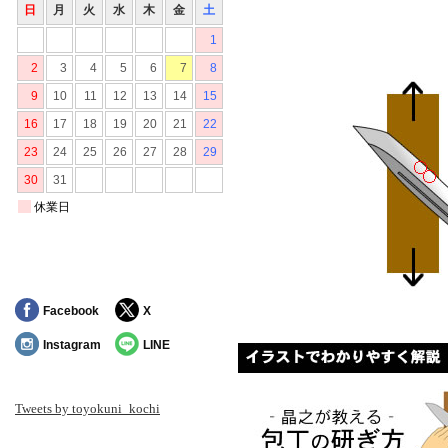
Facebook
X
Instagram
LINE
Tweets by toyokuni_kochi