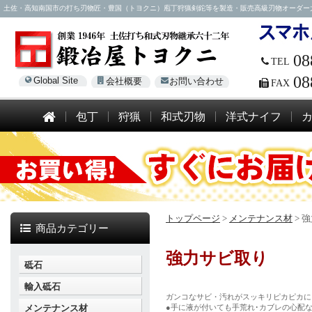
土佐・高知南国市の打ち刃物匠・豊国（トヨクニ）庖丁狩猟剣鉈等を製造・販売高級刃物オーダー大歓迎！電話
08
TEL
08
Global Site
会社概要
お問い合わせ
FAX
包丁
狩猟
和式刃物
洋式ナイフ
トップページ
>
メンテナンス材
>
強
商品カテゴリー
強力サビ取り
砥石
輸入砥石
ガンコなサビ・汚れがスッキリピカピカに
メンテナンス材
●手に液が付いても手荒れ･カブレの心配