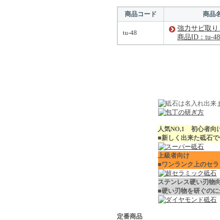
商品コード
商品
強力サビ取り 1
tu-48
商品ID：tu-48
人気NO,1 初心者向
■新しく出来た砥石
上級者向け
■ワンランク上のセ
ステンレス硬い刃物
■硬い刃物を研ぐのに
定番商品