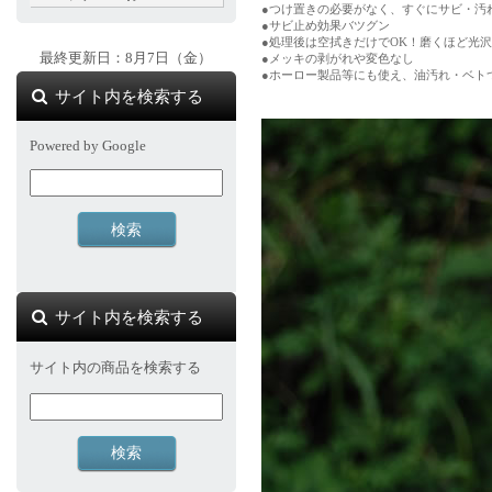
●つけ置きの必要がなく、すぐにサビ・汚
●サビ止め効果バツグン
●処理後は空拭きだけでOK！磨くほど光
最終更新日：8月7日（金）
●メッキの剥がれや変色なし
●ホーロー製品等にも使え、油汚れ・ベト
サイト内を検索する
Powered by Google
サイト内を検索する
サイト内の商品を検索する