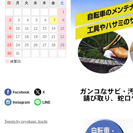
Facebook
X
Instagram
LINE
Tweets by toyokuni_kochi