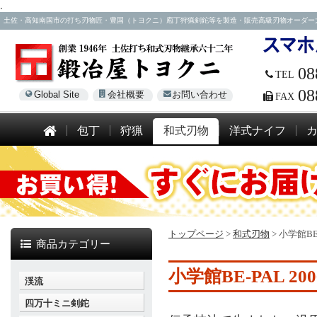
.
土佐・高知南国市の打ち刃物匠・豊国（トヨクニ）庖丁狩猟剣鉈等を製造・販売高級刃物オーダー大歓迎！電話
08
TEL
08
Global Site
会社概要
お問い合わせ
FAX
包丁
狩猟
和式刃物
洋式ナイフ
トップページ
>
和式刃物
>
小学館BE
商品カテゴリー
小学館BE-PAL 
渓流
四万十ミニ剣鉈