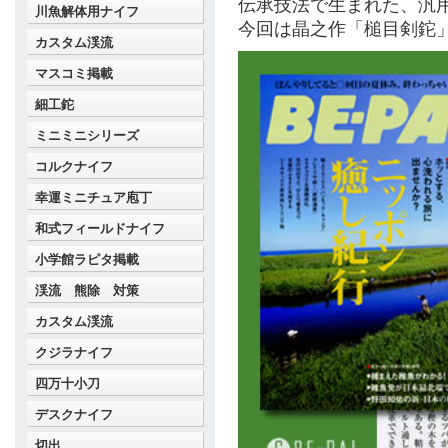
伝承技法で生まれた、汎用
川魚解体用ナイフ
今回は晶之作「槌目剣鉈」
カスタム渓流
マスコミ掲載
細工鉈
ミニミニシリーズ
コルクナイフ
幸運ミニチュア庖丁
和式フィールドナイフ
小学館ラピタ掲載
渓流 熊除 対策
カスタム渓流
クジラナイフ
四万十小刀
デスクナイフ
切出