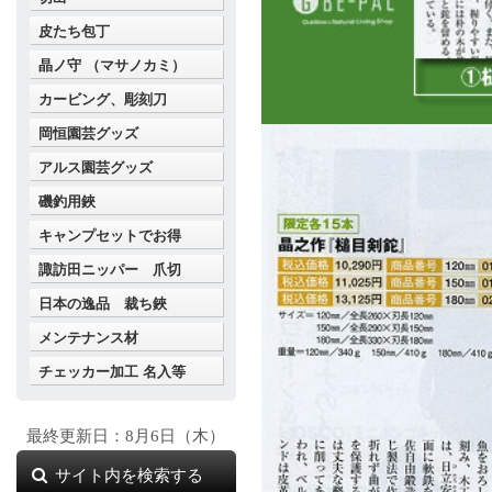
皮たち包丁
晶ノ守 （マサノカミ）
カービング、彫刻刀
岡恒園芸グッズ
アルス園芸グッズ
磯釣用鋏
キャンプセットでお得
諏訪田ニッパー 爪切
日本の逸品 裁ち鋏
メンテナンス材
チェッカー加工 名入等
最終更新日：8月6日（木）
サイト内を検索する