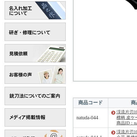
商品コード
商
渓流片刃10
natuda-044
檀柄 皮ケ
商品ID：nat
渓流片刃10