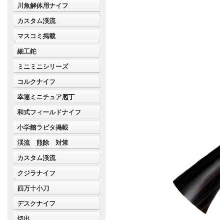
川魚解体用ナイフ
カスタム渓流
マスコミ掲載
細工鉈
ミニミニシリーズ
コルクナイフ
幸運ミニチュア庖丁
和式フィールドナイフ
小学館ラピタ掲載
渓流 熊除 対策
カスタム渓流
クジラナイフ
四万十小刀
デスクナイフ
切出