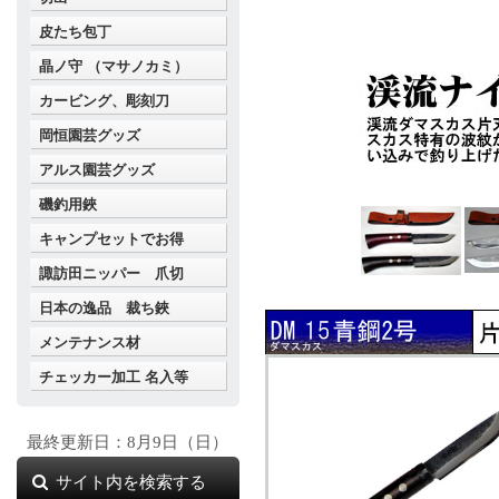
皮たち包丁
晶ノ守 （マサノカミ）
カービング、彫刻刀
岡恒園芸グッズ
アルス園芸グッズ
磯釣用鋏
キャンプセットでお得
諏訪田ニッパー 爪切
日本の逸品 裁ち鋏
メンテナンス材
チェッカー加工 名入等
最終更新日：8月9日（日）
サイト内を検索する