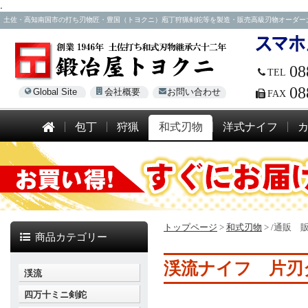
.
土佐・高知南国市の打ち刃物匠・豊国（トヨクニ）庖丁狩猟剣鉈等を製造・販売高級刃物オーダー大歓迎！電話
08
TEL
08
Global Site
会社概要
お問い合わせ
FAX
包丁
狩猟
和式刃物
洋式ナイフ
トップページ
>
和式刃物
>
/通販 
商品カテゴリー
渓流ナイフ 片刃
渓流
四万十ミニ剣鉈