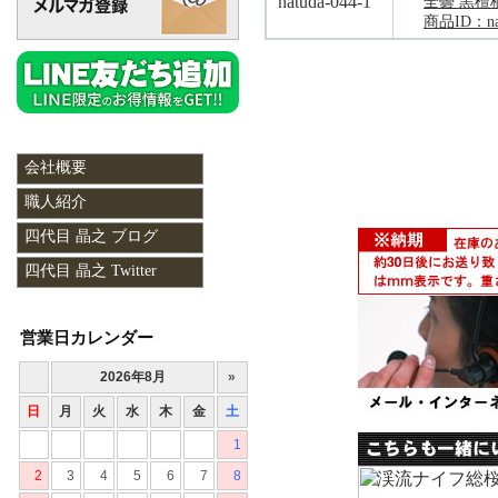
natuda-044-1
全曇 黒檀
商品ID：nat
会社概要
職人紹介
四代目 晶之 ブログ
四代目 晶之 Twitter
営業日カレンダー