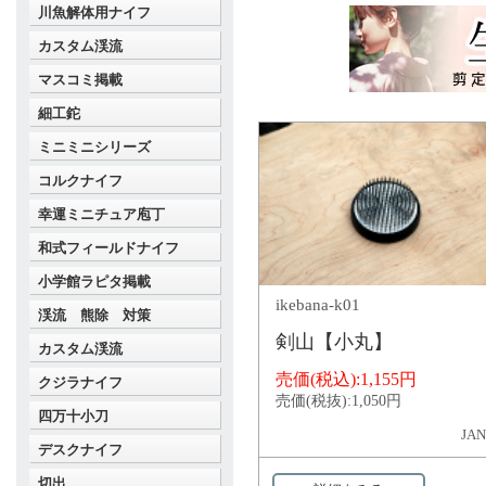
川魚解体用ナイフ
カスタム渓流
マスコミ掲載
細工鉈
ミニミニシリーズ
コルクナイフ
幸運ミニチュア庖丁
和式フィールドナイフ
小学館ラピタ掲載
ikebana-k01
渓流 熊除 対策
剣山【小丸】
カスタム渓流
売価(税込):
1,155円
クジラナイフ
売価(税抜):
1,050円
四万十小刀
JAN
デスクナイフ
切出