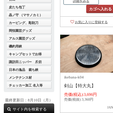
詳細をみる
皮たち包丁
カゴへ入れる
晶ノ守 （マサノカミ）
お気に入りに登録する
カービング、彫刻刀
岡恒園芸グッズ
アルス園芸グッズ
磯釣用鋏
キャンプセットでお得
諏訪田ニッパー 爪切
日本の逸品 裁ち鋏
ikebana-k04
メンテナンス材
剣山【特大丸】
チェッカー加工 名入等
売価(税込):
3,696円
売価(税抜):
3,360円
最終更新日：8月10日（月）
JAN
サイト内を検索する