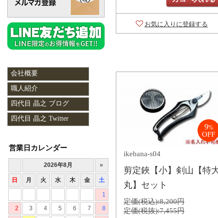
お気に入りに登録する
会社概要
職人紹介
四代目 晶之 ブログ
四代目 晶之 Twitter
9
%
OFF
営業日カレンダー
ikebana-s04
剪定鋏【小】剣山【特
丸】セット
定価(税込):
8,200円
定価(税抜):
7,455円