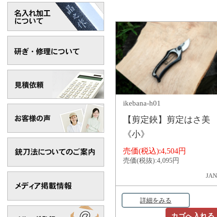
ikebana-h01
【剪定鋏】剪定はさ美
《小》
売価(税込):
4,504円
売価(税抜):
4,095円
JAN
詳細をみる
カゴへ入れる