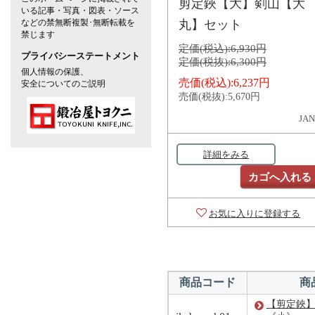
剪定鋏【大】剣山【大
いる記事・写真・図表・ソース
などの禁無断複製･無断転載を
丸】セット
禁じます
定価(税込):
6,930円
プライバシーステートメント
定価(税抜):
6,300円
個人情報の保護、
売価(税込):
6,237円
安全についてのご説明
売価(税抜):
5,670円
JAN
詳細をみる
カゴへ入れる
お気に入りに登録する
商品コード
商
【剪定鋏