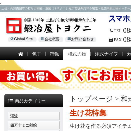
.
土佐・高知南国市の打ち刃物匠・豊国（トヨクニ）庖丁狩猟剣鉈等を製造・販売高級刃物オーダー大歓迎！電話
08
TEL
08
Global Site
会社概要
お問い合わせ
FAX
包丁
狩猟
和式刃物
洋式ナイフ
トップページ
>
和
商品カテゴリー
生け花特集
渓流
四万十ミニ剣鉈
生け花を作る必須アイテ