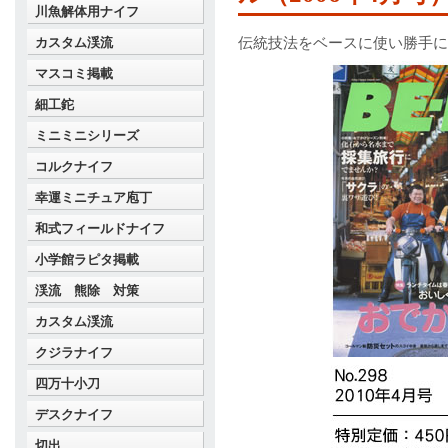
川魚解体用ナイフ
カスタム渓流
伝統技法をベースに使い勝手に
マスコミ掲載
細工鉈
ミニミニシリーズ
コルクナイフ
幸運ミニチュア庖丁
和式フィールドナイフ
小学館ラピタ掲載
渓流 熊除 対策
カスタム渓流
クジラナイフ
四万十小刀
デスクナイフ
切出