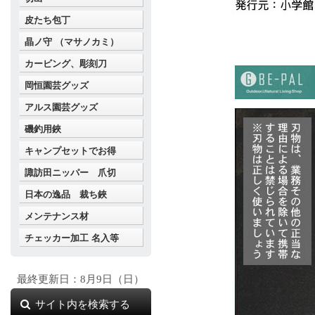
皮たち包丁
晶ノ守 （マサノカミ）
カービング、彫刻刀
岡恒園芸グッズ
アルス園芸グッズ
磯釣用鋏
キャンプセットでお得
諏訪田ニッパー 爪切
日本の逸品 裁ち鋏
メンテナンス材
チェッカー加工 名入等
最終更新日：8月9日（日）
サイト内を検索する