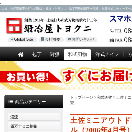
.
土佐・高知南国市の打ち刃物匠・豊国（トヨクニ）庖丁狩猟剣鉈等を製造・販売高級刃物オーダー大歓迎！電話
08
TEL
08
Global Site
会社概要
お問い合わせ
FAX
包丁
狩猟
和式刃物
洋式ナイフ
トップページ
>
和式刃物
>
土佐ミニ
商品カテゴリー
売
渓流
土佐ミニアウトド
四万十ミニ剣鉈
ル（2006年4月号