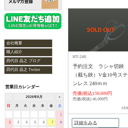
会社概要
職人紹介
HT-240
四代目 晶之 ブログ
予約注文 ラシャ切鋏
四代目 晶之 Twitter
（截ち鋏）V金10号ステ
ンレス 240ｍｍ
営業日カレンダー
売価(税込):
50,600円
売価(税抜):
46,000円
JAN
詳細をみる