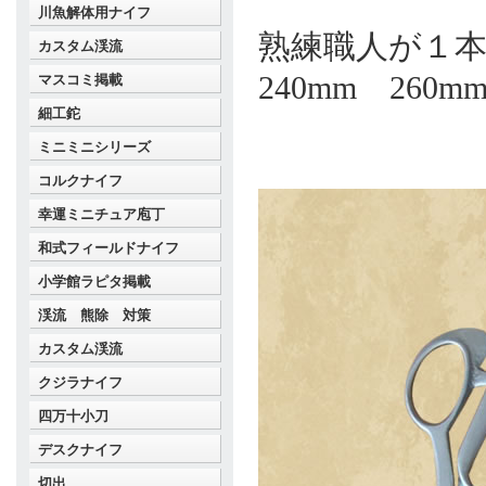
川魚解体用ナイフ
熟練職人が１
カスタム渓流
240mm 260m
マスコミ掲載
細工鉈
ミニミニシリーズ
コルクナイフ
幸運ミニチュア庖丁
和式フィールドナイフ
小学館ラピタ掲載
渓流 熊除 対策
カスタム渓流
クジラナイフ
四万十小刀
デスクナイフ
切出