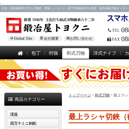
.
土佐・高知南国市の打ち刃物匠・豊国（トヨクニ）庖丁狩猟剣鉈等を製造・販売高級刃物オーダー大歓迎！電話
08
TEL
08
Global Site
会社概要
お問い合わせ
FAX
包丁
狩猟
和式刃物
洋式ナイフ
トップページ
>
和式刃物
>
最上ラシ
商品カテゴリー
渓流
最上ラシャ切鋏（
四万十ミニ剣鉈