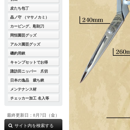
皮たち包丁
晶ノ守 （マサノカミ）
カービング、彫刻刀
岡恒園芸グッズ
アルス園芸グッズ
磯釣用鋏
キャンプセットでお得
諏訪田ニッパー 爪切
日本の逸品 裁ち鋏
メンテナンス材
チェッカー加工 名入等
最終更新日：8月7日（金）
サイト内を検索する