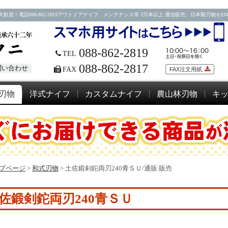
088-862-2819アウトドアナイフ、メンテナンス等 3万本以上 通信販売。日本製刃物をEMSにて
088-862-2819
TEL
088-862-2817
問い合わせ
FAX
FAX注文用紙
刃物
洋式ナイフ
カスタムナイフ
農山林刃物
キ
プページ
>
和式刃物
>
土佐鍛剣鉈両刃240青ＳＵ/通販 販売
佐鍛剣鉈両刃240青ＳＵ