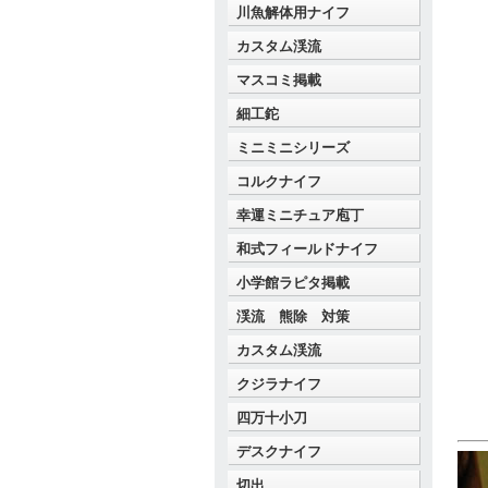
川魚解体用ナイフ
カスタム渓流
マスコミ掲載
細工鉈
ミニミニシリーズ
コルクナイフ
幸運ミニチュア庖丁
和式フィールドナイフ
小学館ラピタ掲載
渓流 熊除 対策
カスタム渓流
クジラナイフ
四万十小刀
デスクナイフ
切出