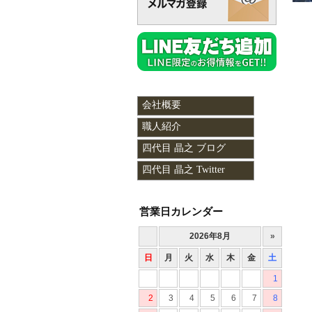
対
対
会社概要
職人紹介
四代目 晶之 ブログ
四代目 晶之 Twitter
営業日カレンダー