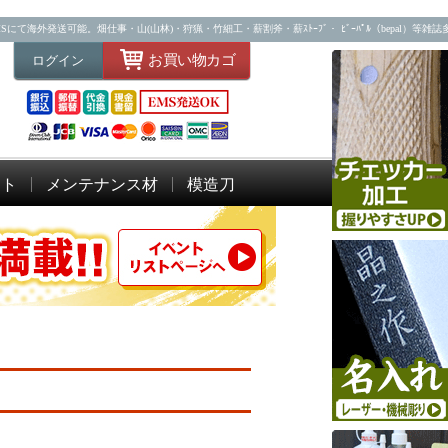
海外発送可能。畑仕事・山(山林)・狩猟・竹細工・薪割斧・薪ｽﾄｰﾌﾞ・ ﾋﾞｰﾊﾟﾙ（bepal）等雑
お買い物カゴ
ログイン
ット
メンテナンス材
模造刀