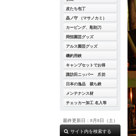
皮たち包丁
晶ノ守 （マサノカミ）
カービング、彫刻刀
岡恒園芸グッズ
アルス園芸グッズ
磯釣用鋏
キャンプセットでお得
諏訪田ニッパー 爪切
日本の逸品 裁ち鋏
メンテナンス材
チェッカー加工 名入等
最終更新日：8月8日（土）
サイト内を検索する