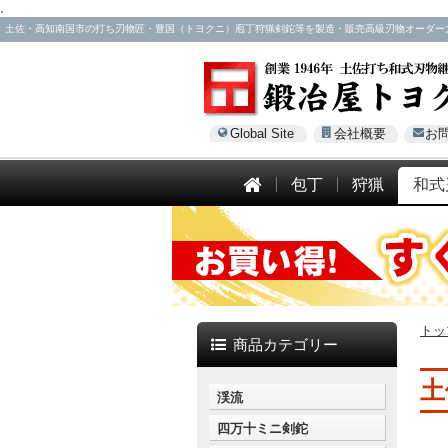
.
土佐・高知南国市の打ち刃物匠・豊国（トヨクニ）庖丁狩猟剣鉈等を製造・販売高級刃物オーダー大歓迎！電話
Global Site
会社概要
お
包丁
狩猟
和式
トッ
商品カテゴリー
土
渓流
四万十ミニ剣鉈