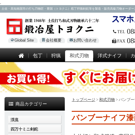
.
土佐・高知南国市の打ち刃物匠・豊国（トヨクニ）庖丁狩猟剣鉈等を製造・販売高級刃物オーダー大歓迎！電話
08
TEL
08
Global Site
会社概要
お問い合わせ
FAX
包丁
狩猟
和式刃物
洋式ナイフ
トップページ
>
和式刃物
>
バンブー
商品カテゴリー
バンブーナイフ漆両
渓流
四万十ミニ剣鉈