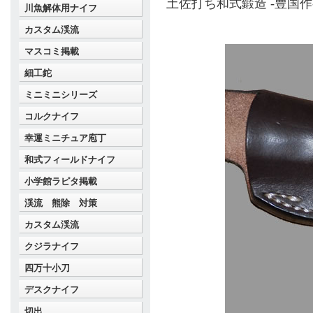
土佐打ち和式鍛造 -豊国
川魚解体用ナイフ
カスタム渓流
マスコミ掲載
細工鉈
ミニミニシリーズ
コルクナイフ
幸運ミニチュア庖丁
和式フィールドナイフ
小学館ラピタ掲載
渓流 熊除 対策
カスタム渓流
クジラナイフ
四万十小刀
デスクナイフ
切出