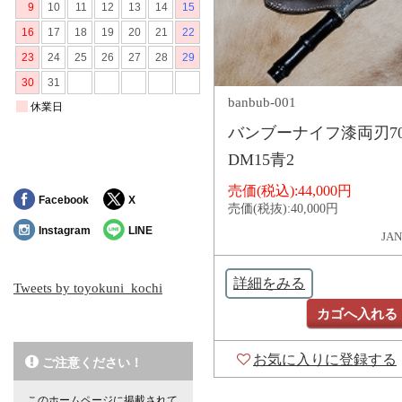
banbub-001
バンブーナイフ漆両刃7
DM15青2
売価(税込):
44,000円
Facebook
X
売価(税抜):
40,000円
Instagram
LINE
JAN
詳細をみる
Tweets by toyokuni_kochi
カゴへ入れる
お気に入りに登録する
ご注意ください！
このホームページに掲載されて