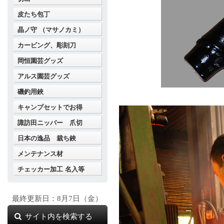
皮たち包丁
晶ノ守 （マサノカミ）
カービング、彫刻刀
岡恒園芸グッズ
アルス園芸グッズ
磯釣用鋏
キャンプセットでお得
諏訪田ニッパー 爪切
日本の逸品 裁ち鋏
メンテナンス材
チェッカー加工 名入等
最終更新日：8月7日（金）
サイト内を検索する