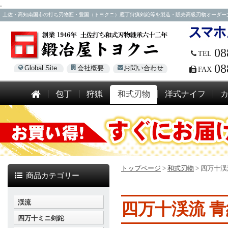
.
土佐・高知南国市の打ち刃物匠・豊国（トヨクニ）庖丁狩猟剣鉈等を製造・販売高級刃物オーダー大歓迎！電話
08
TEL
08
Global Site
会社概要
お問い合わせ
FAX
包丁
狩猟
和式刃物
洋式ナイフ
トップページ
>
和式刃物
>
四万十渓
商品カテゴリー
渓流
四万十渓流 青
四万十ミニ剣鉈