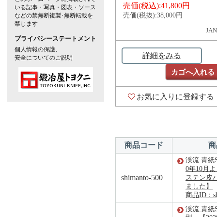
売価(税込):
41,800円
いる記事・写真・図表・ソース
売価(税抜):
38,000円
などの禁無断複製･無断転載を
禁じます
JAN
プライバシーステートメント
個人情報の保護、
詳細をみる
安全についてのご説明
カゴへ入れる
お気に入りに登録する
商品コード
商
渓流 青紙S
0年10月
shimanto-500
ステン皮
ました】
商品ID：shi
渓流 青紙