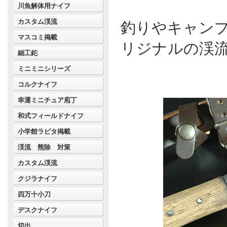
川魚解体用ナイフ
カスタム渓流
釣りやキャン
マスコミ掲載
リジナルの渓
細工鉈
ミニミニシリーズ
コルクナイフ
幸運ミニチュア庖丁
和式フィールドナイフ
小学館ラピタ掲載
渓流 熊除 対策
カスタム渓流
クジラナイフ
四万十小刀
デスクナイフ
切出