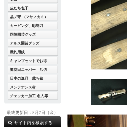
皮たち包丁
晶ノ守 （マサノカミ）
カービング、彫刻刀
岡恒園芸グッズ
アルス園芸グッズ
磯釣用鋏
キャンプセットでお得
諏訪田ニッパー 爪切
日本の逸品 裁ち鋏
メンテナンス材
チェッカー加工 名入等
最終更新日：8月7日（金）
サイト内を検索する