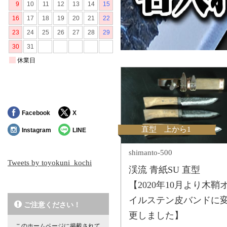
Facebook
X
直型 上から1
Instagram
LINE
shimanto-500
Tweets by toyokuni_kochi
渓流 青紙SU 直型
【2020年10月より木鞘
イルステン皮バンドに
ご注意ください！
更しました】
このホームページに掲載されて