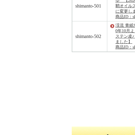
型 【20
shimanto-501
鞘オイル
に変更し
商品ID：shi
渓流 青紙S
0年10月
shimanto-502
ステン皮
ました】
商品ID：shi