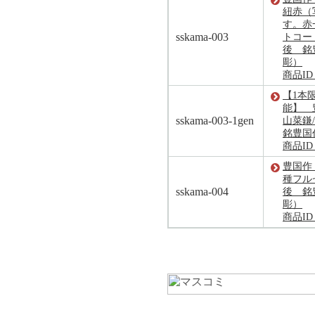
紐赤（
す。赤
sskama-003
トコー
後 銘
彫）
商品ID：
【1本限
能】 
sskama-003-1gen
山菜鎌
銘豊国
商品ID：
豊国作
種フル
sskama-004
後 銘
彫）
商品ID：