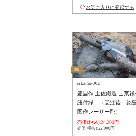
お気に入りに登録する
緑
sskama-002
豊国作 土佐鍛造 山菜鎌
紐付緑 （受注後 銘
国作レーザー彫）
売価(税込):
24,200円
売価(税抜):
22,000円