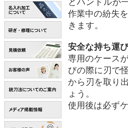
とハンドルが
作業中の紛失
きます。
安全な持ち運
専用のケース
びの際に刃で
から刃を取り
ょう。
使用後は必ず