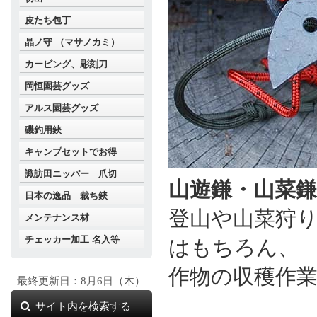
皮たち包丁
晶ノ守 （マサノカミ）
カービング、彫刻刀
岡恒園芸グッズ
アルス園芸グッズ
磯釣用鋏
キャンプセットでお得
諏訪田ニッパー 爪切
山遊鎌・山菜鎌
日本の逸品 裁ち鋏
登山や山菜狩
メンテナンス材
チェッカー加工 名入等
はもちろん、
作物の収穫作
最終更新日：8月6日（木）
サイト内を検索する