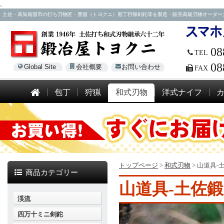
.
土佐・高知南国市の打ち刃物匠・豊国（トヨクニ）庖丁狩猟剣鉈等を製造・販売高級刃物オーダー大歓迎！電話
08
TEL
08
Global Site
会社概要
お問い合わせ
FAX
包丁
狩猟
和式刃物
洋式ナイフ
トップページ
>
和式刃物
>
山道具-
商品カテゴリー
山道具-土佐鍛
渓流
四万十ミニ剣鉈