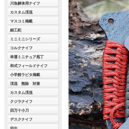
川魚解体用ナイフ
カスタム渓流
マスコミ掲載
細工鉈
ミニミニシリーズ
コルクナイフ
幸運ミニチュア庖丁
和式フィールドナイフ
小学館ラピタ掲載
渓流 熊除 対策
カスタム渓流
クジラナイフ
四万十小刀
デスクナイフ
切出