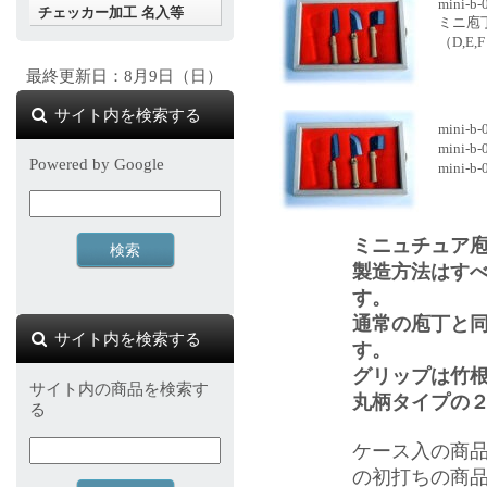
mini-b-
チェッカー加工 名入等
ミニ庖
（D,E
最終更新日：8月9日（日）
サイト内を検索する
mini-b-
mini-b-
Powered by Google
mini
ミニュチュア
製造方法はす
す。
通常の庖丁と
サイト内を検索する
す。
グリップは竹
サイト内の商品を検索す
丸柄タイプの
る
ケース入の商
の初打ちの商