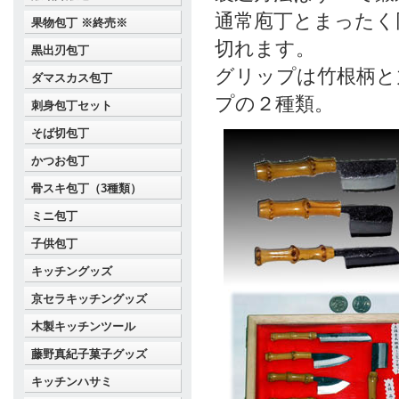
通常庖丁とまったく
果物包丁 ※終売※
切れます。
黒出刃包丁
グリップは竹根柄と
ダマスカス包丁
プの２種類。
刺身包丁セット
そば切包丁
かつお包丁
骨スキ包丁（3種類）
ミニ包丁
子供包丁
キッチングッズ
京セラキッチングッズ
木製キッチンツール
藤野真紀子菓子グッズ
キッチンハサミ