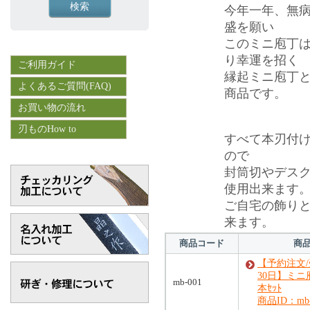
今年一年、無
盛を願い
このミニ庖丁
り幸運を招く
ご利用ガイド
縁起ミニ庖丁
よくあるご質問(FAQ)
商品です。
お買い物の流れ
刃ものHow to
すべて本刃付
ので
封筒切やデス
使用出来ます
ご自宅の飾り
来ます。
商品コード
商
【予約注文
30日】ミニ
mb-001
本ｾｯﾄ
商品ID：mb-