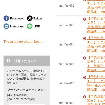
30日】ミニ
mini-be-002
単品 両刃 
商品ID：mini
Facebook
Twitter
【予約注文
30日】ミニ
mini-be-003
Instagram
LINE
単品 両刃 
商品ID：mini
【予約注文
Tweets by toyokuni_kochi
30日】ミニ
mini-be-004
単品 両刃 
商品ID：mini
【予約注文
ご注意ください！
30日】ミニ
mini-be-005
ト 竹柄付
商品ID：mini
このホームページに掲載されて
いる記事・写真・図表・ソース
【予約注文
などの禁無断複製･無断転載を
30日】ミニ
禁じます
mini-be-006
柄付 箱入 
商品ID：mini
プライバシーステートメント
個人情報の保護、
【予約注文
安全についてのご説明
30日】ミ
mini-be-007
柄付 箱入 