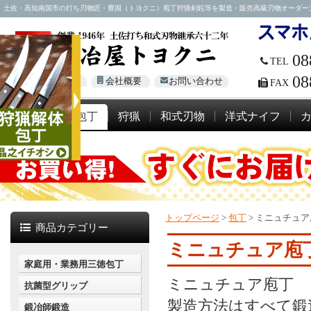
土佐・高知南国市の打ち刃物匠・豊国（トヨクニ）庖丁狩猟剣鉈等を製造・販売高級刃物オーダー大歓迎！電話
08
TEL
08
Global Site
会社概要
お問い合わせ
FAX
包丁
狩猟
和式刃物
洋式ナイフ
トップページ
>
包丁
>
ミニュチュア
商品カテゴリー
ミニュチュア庖
家庭用・業務用三徳包丁
ミニュチュア庖丁
抗菌型グリップ
製造方法はすべて鍛
鍛冶師鍛造