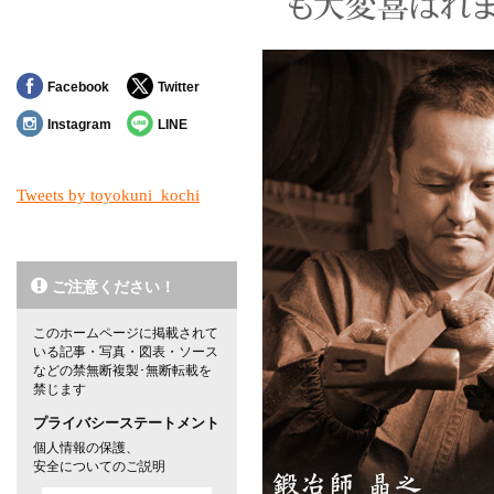
Facebook
Twitter
Instagram
LINE
Tweets by toyokuni_kochi
ご注意ください！
このホームページに掲載されて
いる記事・写真・図表・ソース
などの禁無断複製･無断転載を
禁じます
プライバシーステートメント
個人情報の保護、
安全についてのご説明