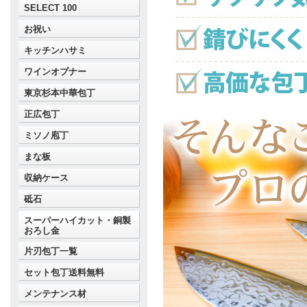
SELECT 100
お祝い
キッチンハサミ
ワインオプナー
東京杉本中華包丁
正広包丁
ミソノ庖丁
まな板
収納ケース
砥石
スーパーハイカット・銅製
おろし金
片刃包丁一覧
セット包丁送料無料
メンテナンス材