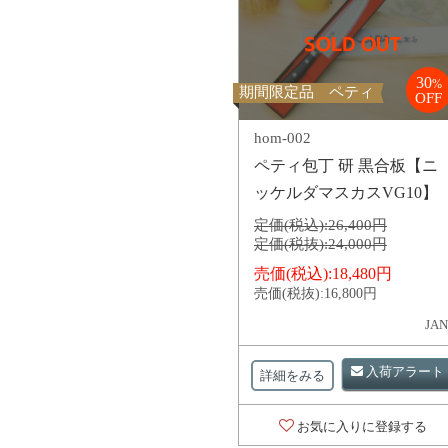
30
%
期間限定品 ペティ
OFF
hom-002
ペティ包丁 研 黒合板【ニ
ッケルダマスカスVG10】
定価(税込):
26,400円
定価(税抜):
24,000円
売価(税込):
18,480円
売価(税抜):
16,800円
JAN
入荷アラート
詳細をみる
お気に入りに登録する