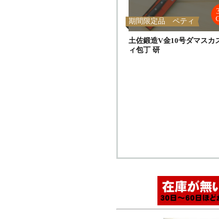
期間限定品 ペティ
土佐鍛造V金10号ダマスカ
ィ包丁 研