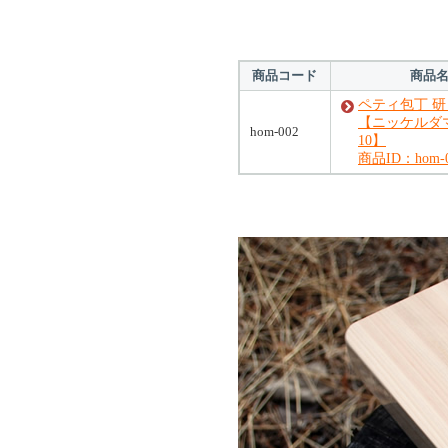
商品コード
商品
ペティ包丁 研
【ニッケルダ
hom-002
10】
商品ID：hom-0