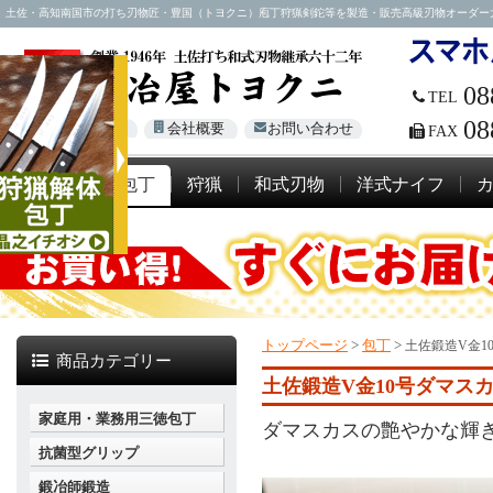
土佐・高知南国市の打ち刃物匠・豊国（トヨクニ）庖丁狩猟剣鉈等を製造・販売高級刃物オーダー大歓迎！電話
08
TEL
08
Global Site
会社概要
お問い合わせ
FAX
包丁
狩猟
和式刃物
洋式ナイフ
トップページ
>
包丁
>
土佐鍛造V金1
商品カテゴリー
土佐鍛造V金10号ダマスカ
家庭用・業務用三徳包丁
ダマスカスの艶やかな輝
抗菌型グリップ
鍛冶師鍛造