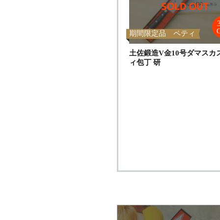
期間限定品 ペティ
土佐鍛造V金10号ダマスカ
ィ包丁 研