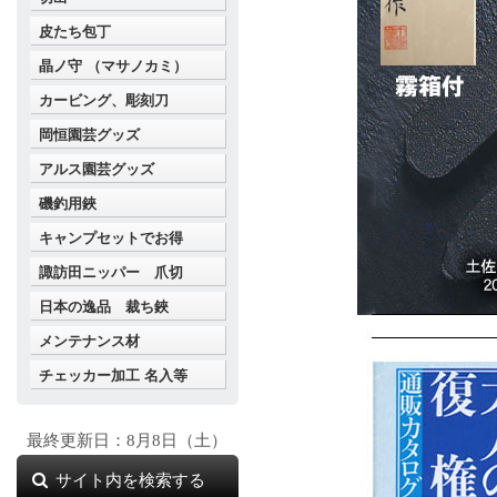
皮たち包丁
晶ノ守 （マサノカミ）
カービング、彫刻刀
岡恒園芸グッズ
アルス園芸グッズ
磯釣用鋏
キャンプセットでお得
諏訪田ニッパー 爪切
日本の逸品 裁ち鋏
メンテナンス材
チェッカー加工 名入等
最終更新日：8月8日（土）
サイト内を検索する