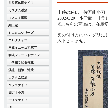
川魚解体用ナイフ
カスタム渓流
土佐の秘伝土佐万能小刀
2002/6/20 少学館
マスコミ掲載
※こちらの商品は、在庫
細工鉈
ミニミニシリーズ
刃の付け方はハマグリに
コルクナイフ
入下さいませ。
幸運ミニチュア庖丁
和式フィールドナイフ
小学館ラピタ掲載
渓流 熊除 対策
カスタム渓流
クジラナイフ
四万十小刀
デスクナイフ
切出