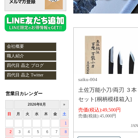
会社概要
職人紹介
四代目 晶之 ブログ
四代目 晶之 Twitter
saiku-004
土佐万能小刀/両刃 ３本
営業日カレンダー
セット[桐柄模様箱入]
売価(税込):
49,500円
売価(税抜):
45,000円
JAN