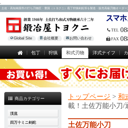
.
土佐・高知南国市の打ち刃物匠・豊国（トヨクニ）庖丁狩猟剣鉈等を製造・販売高級刃物オーダー大歓迎！電話
08
TEL
08
Global Site
会社概要
お問い合わせ
FAX
包丁
狩猟
和式刃物
洋式ナイフ
トップページ
>
和
商品カテゴリー
載！土佐万能小刀/
渓流
四万十ミニ剣鉈
土佐万能小刀