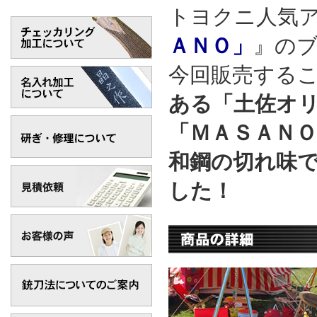
トヨクニ人気
ＡＮＯ」
』の
今回販売する
ある「土佐オ
「ＭＡＳＡＮ
和鋼の切れ味
した！