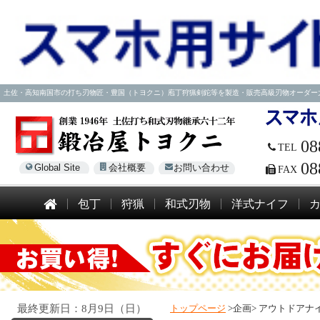
土佐・高知南国市の打ち刃物匠・豊国（トヨクニ）庖丁狩猟剣鉈等を製造・販売高級刃物オーダー大歓迎！電話
08
TEL
08
Global Site
会社概要
お問い合わせ
FAX
包丁
狩猟
和式刃物
洋式ナイフ
最終更新日：8月9日（日）
トップページ
>企画>
アウトドアナイ