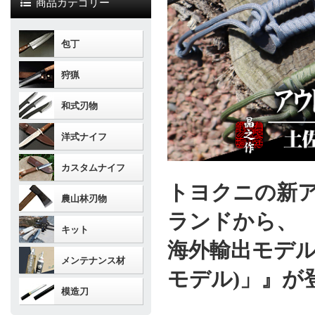
商品カテゴリー
包丁
狩猟
和式刃物
洋式ナイフ
カスタムナイフ
トヨクニの新
農山林刃物
ランドから、
キット
海外輸出モデル
メンテナンス材
モデル)」』が
模造刀