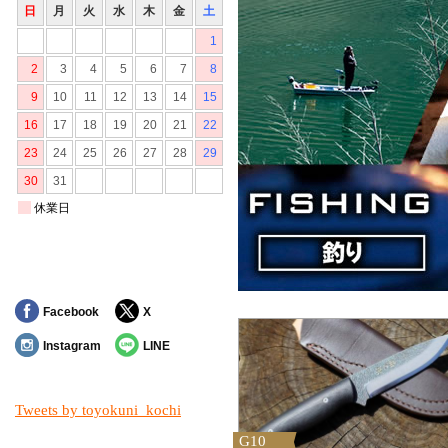
Facebook
X
Instagram
LINE
Tweets by toyokuni_kochi
G10