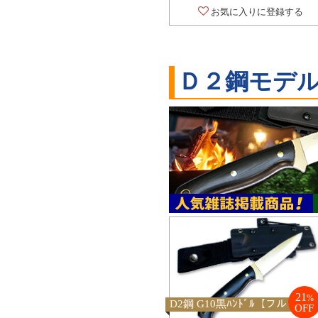
お気に入りに登録する
Ｄ２鋼モデ
21
%
D2鋼 G10黒ﾊﾝﾄﾞﾙ【フルタン
OFF