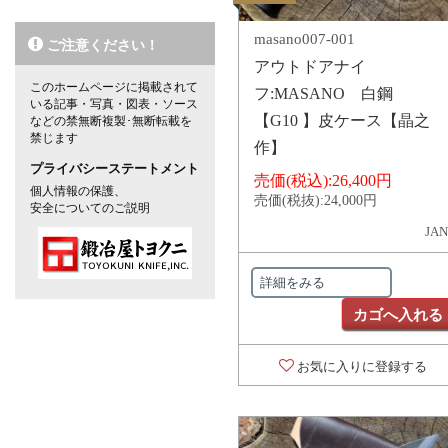
masano007-001
ご注意ください！
アウトドアナイ
このホームページに掲載されて
フ:MASANO 白鋼
いる記事・写真・図表・ソース
【G10 】皮ケース【晶之
などの禁無断複製･無断転載を
禁じます
作】
プライバシーステートメント
売価(税込):
26,400円
個人情報の保護、
売価(税抜):
24,000円
安全についてのご説明
JAN
詳細をみる
カゴへ入れる
お気に入りに登録する