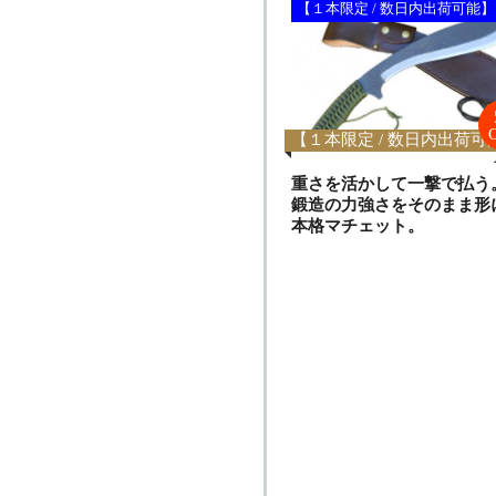
【１本限定 / 数日内出荷可能】
【１本限定 / 数日内出荷可
重さを活かして一撃で払う
鍛造の力強さをそのまま形
本格マチェット。