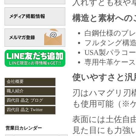
入れずとも枝や
構造と素材への
白鋼仕様のブレ
フルタング構
USA製パラコ
専用牛革ケー
使いやすさと汎
会社概要
刃はハマグリ刃
職人紹介
四代目 晶之 ブログ
も使用可能（※
四代目 晶之 Twitter
表面には土佐自
営業日カレンダー
見た目にも力強