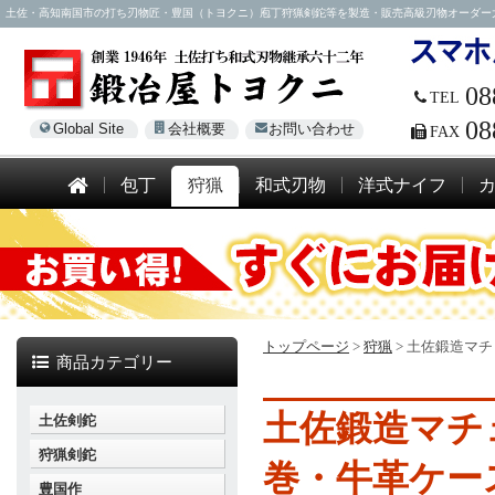
土佐・高知南国市の打ち刃物匠・豊国（トヨクニ）庖丁狩猟剣鉈等を製造・販売高級刃物オーダー大歓迎！電話
08
TEL
08
Global Site
会社概要
お問い合わせ
FAX
包丁
狩猟
和式刃物
洋式ナイフ
トップページ
>
狩猟
>
土佐鍛造マチ
商品カテゴリー
土佐鍛造マチ
土佐剣鉈
狩猟剣鉈
巻・牛革ケー
豊国作