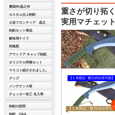
豊国作/晶之作
重さが切り拓
カスタム仕上剣鉈
実用マチェッ
土佐フロンティア 晶之
剣鉈セット商品
解体用ナイフ
狩猟罠
アウトドア キャンプ剣鉈
オリジナル狩猟セット
マスコミ紹介されました。
グッズ
【１本限定 / 数日内出荷可能】
メンテナンス材
チェッカー加工 名入等
剣鉈の説明
【１本限定 / 数日内出荷可
剣鉈 Q&A