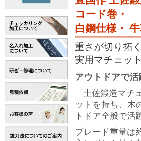
コード巻・
白鋼仕様・ 牛
重さが切り拓
実用マチェッ
アウトドアで活
「土佐鍛造マチ
ットを持ち、木
トドア全般で活
ブレード重量は約