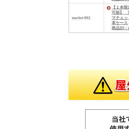
【１本限定
可能】 
machet-902
マチェッ
革ケース
商品ID：ma