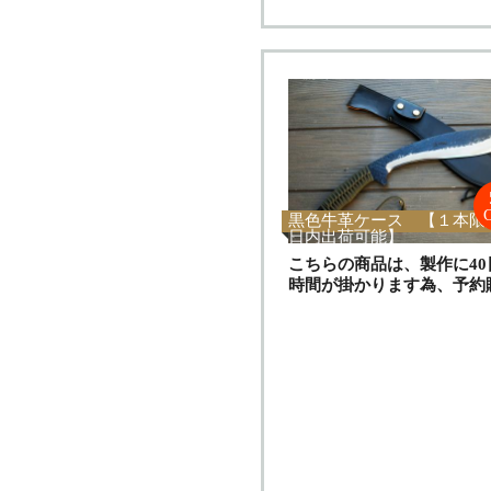
黒色牛革ケース 【１本限定 
日内出荷可能】
こちらの商品は、製作に40
時間が掛かります為、予約