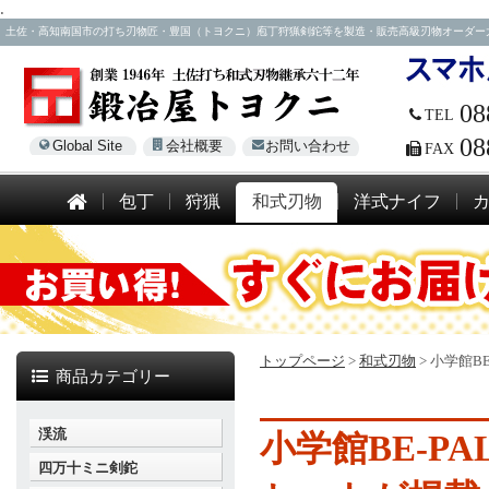
.
土佐・高知南国市の打ち刃物匠・豊国（トヨクニ）庖丁狩猟剣鉈等を製造・販売高級刃物オーダー大歓迎！電話
08
TEL
08
Global Site
会社概要
お問い合わせ
FAX
包丁
狩猟
和式刃物
洋式ナイフ
トップページ
>
和式刃物
>
小学館B
商品カテゴリー
渓流
小学館BE-PA
四万十ミニ剣鉈