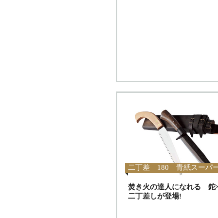
二丁差 180 青紙スーパ
焚き火の達人になれる 鉈
二丁差しが登場!