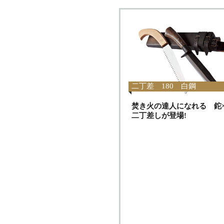
二丁差 180 白鋼
焚き火の達人になれる 鉈
二丁差しが登場!