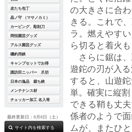
の大きさに合わ
皮たち包丁
晶ノ守 （マサノカミ）
きる。これで、
カービング、彫刻刀
ラ。燃えやすい
岡恒園芸グッズ
ら切ると着火も
アルス園芸グッズ
磯釣用鋏
さらに鋸は、薪
キャンプセットでお得
遊鉈の刃が入る
諏訪田ニッパー 爪切
すると、山遊鉈
日本の逸品 裁ち鋏
単。確実に縦割
メンテナンス材
チェッカー加工 名入等
できる鞘も丈夫
係者のようで面
最終更新日：8月8日（土）
ムが、またひと
サイト内を検索する