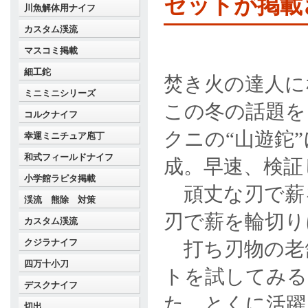
セットが掲載
川魚解体用ナイフ
カスタム渓流
マスコミ掲載
細工鉈
焚き火の達人に
ミニミニシリーズ
この冬の話題を
コルクナイフ
クニの“山遊鉈”
幸運ミニチュア庖丁
和式フィールドナイフ
成。早速、検証
小学館ラピタ掲載
頑丈な刃で薪を
渓流 熊除 対策
刃で薪を輪切り
カスタム渓流
クジラナイフ
打ち刃物の老
四万十小刀
トを試してみる
デスクナイフ
た。とくに活躍
切出