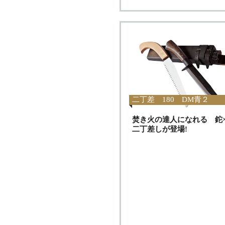
二丁差 180 DM青２
焚き火の達人になれる 鉈
二丁差しが登場!