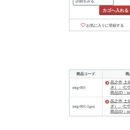
詳細をみる
カゴへ入れる
お気に入りに登録する
商品コード
商
晶之作 土
mtg-001
ぎ）」七
商品ID：mt
晶之作 土
mtg-001-1gen
ぎ）」七
商品ID：mtg