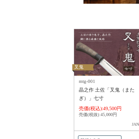
叉鬼
mtg-001
晶之作 土佐「叉鬼（また
ぎ）」七寸
売価(税込):
49,500円
売価(税抜):
45,000円
JAN