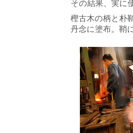
その結果、実に
樫古木の柄と朴
丹念に塗布。鞘