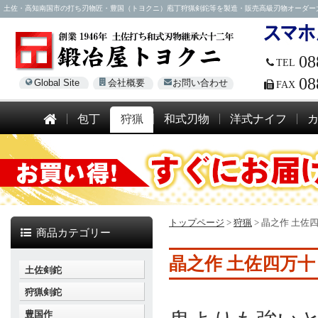
土佐・高知南国市の打ち刃物匠・豊国（トヨクニ）庖丁狩猟剣鉈等を製造・販売高級刃物オーダー大歓迎！電話
08
TEL
08
Global Site
会社概要
お問い合わせ
FAX
包丁
狩猟
和式刃物
洋式ナイフ
トップページ
>
狩猟
>
晶之作 土佐
商品カテゴリー
晶之作 土佐四万
土佐剣鉈
狩猟剣鉈
豊国作