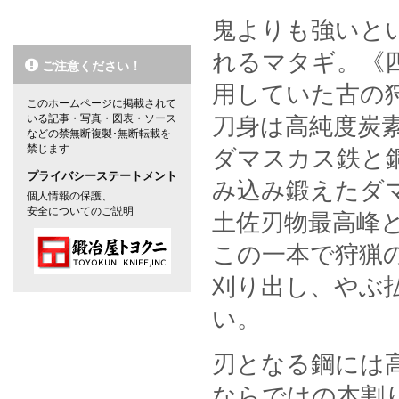
鬼よりも強いと
れるマタギ。《
ご注意ください！
用していた古の
このホームページに掲載されて
いる記事・写真・図表・ソース
刀身は高純度炭
などの禁無断複製･無断転載を
禁じます
ダマスカス鉄と鋼
プライバシーステートメント
み込み鍛えたダ
個人情報の保護、
安全についてのご説明
土佐刃物最高峰
この一本で狩猟
刈り出し、やぶ
い。
刃となる鋼には
ならではの本割