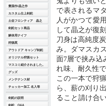
鬼よりも強い
豊国作/晶之作
で表されるマ
カスタム仕上剣鉈
人がかつて愛
土佐フロンティア 晶之
して晶之が復
剣鉈セット商品
解体用ナイフ
刀身は高純度
狩猟罠
み。ダマスカス
アウトドア キャンプ剣鉈
面7層で挟み込
オリジナル狩猟セット
マスコミ紹介されました。
れ味、耐久性
グッズ
この一本で狩
メンテナンス材
ら、薪の刈り
チェッカー加工 名入等
ること請け合
剣鉈の説明
剣鉈 Q&A