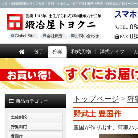
土佐・高知南国市の打ち刃物匠・豊国（トヨクニ）庖丁狩猟剣鉈等を製造・販売高級刃物オーダー大歓迎！電話
08
TEL
08
Global Site
会社概要
お問い合わせ
FAX
包丁
狩猟
和式刃物
洋式ナイフ
トップページ
>
狩
商品カテゴリー
野武士 豊国作
土佐剣鉈
狩猟剣鉈
豊国が作り出す、狩猟ハ
豊国作