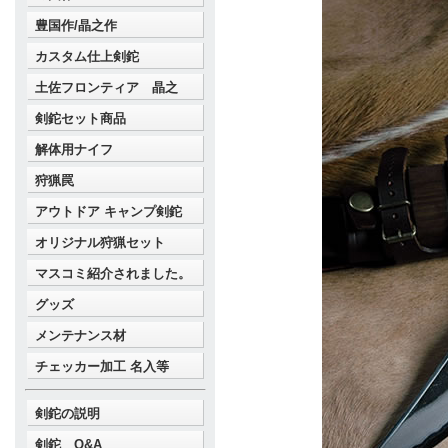
豊国作/晶之作
カスタム仕上剣鉈
土佐フロンティア 晶之
剣鉈セット商品
解体用ナイフ
狩猟罠
アウトドア キャンプ剣鉈
オリジナル狩猟セット
マスコミ紹介されました。
グッズ
メンテナンス材
チェッカー加工 名入等
剣鉈の説明
剣鉈 Q&A