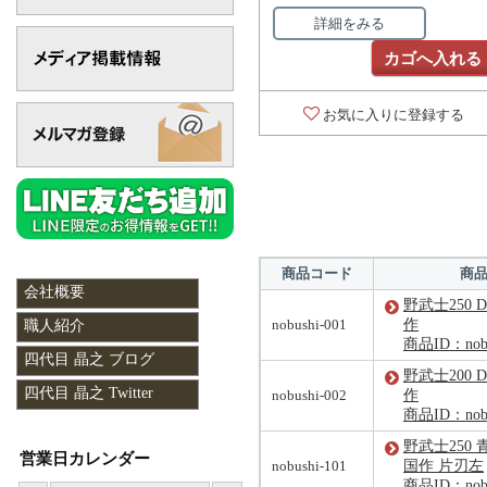
詳細をみる
カゴへ入れる
お気に入りに登録する
商品コード
商
会社概要
野武士250 
nobushi-001
作
職人紹介
商品ID：nobu
四代目 晶之 ブログ
野武士200 
四代目 晶之 Twitter
nobushi-002
作
商品ID：nobu
野武士250
営業日カレンダー
nobushi-101
国作 片刃左
商品ID：nobu