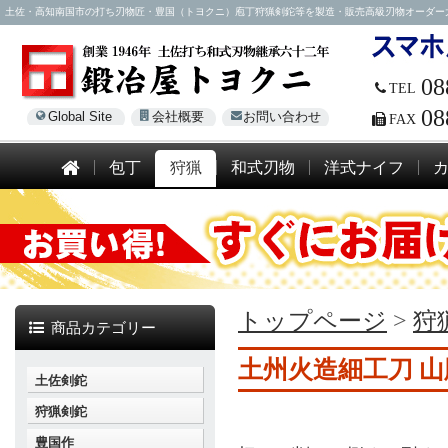
土佐・高知南国市の打ち刃物匠・豊国（トヨクニ）庖丁狩猟剣鉈等を製造・販売高級刃物オーダー大歓迎！電話
08
TEL
08
Global Site
会社概要
お問い合わせ
FAX
包丁
狩猟
和式刃物
洋式ナイフ
トップページ
>
狩
商品カテゴリー
土州火造細工刀 山
土佐剣鉈
狩猟剣鉈
豊国作