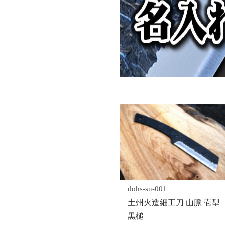
dohs-sn-001
土州火造細工刀 山脈 壱型
黒槌