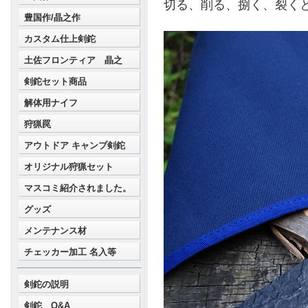
切る、削る、捌く、裂く
豊国作/晶之作
カスタム仕上剣鉈
土佐フロンティア 晶之
剣鉈セット商品
解体用ナイフ
狩猟罠
アウトドア キャンプ剣鉈
オリジナル狩猟セット
マスコミ紹介されました。
グッズ
メンテナンス材
チェッカー加工 名入等
剣鉈の説明
剣鉈 Q&A