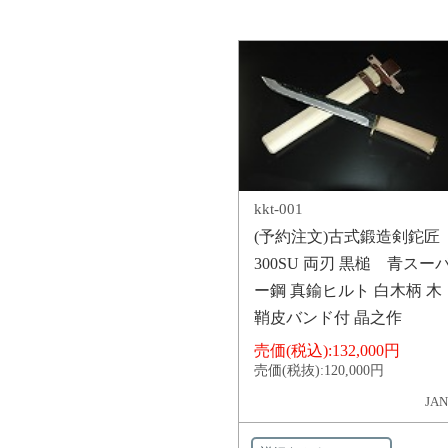
kkt-001
(予約注文)古式鍛造剣鉈匠
300SU 両刃 黒槌 青スー
ー鋼 真鍮ヒルト 白木柄 木
鞘皮バンド付 晶之作
売価(税込):
132,000円
売価(税抜):
120,000円
JAN