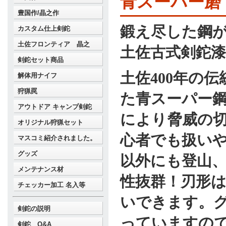
青スーパー磨
豊国作/晶之作
鍛え尽した鋼
カスタム仕上剣鉈
土佐フロンティア 晶之
土佐古式剣鉈漆
剣鉈セット商品
土佐400年の
解体用ナイフ
狩猟罠
た青スーパー
アウトドア キャンプ剣鉈
により脅威の切
オリジナル狩猟セット
心者でも扱い
マスコミ紹介されました。
グッズ
以外にも登山
メンテナンス材
性抜群！刃形
チェッカー加工 名入等
いできます。
剣鉈の説明
っていますの
剣鉈 Q&A