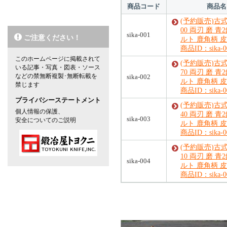
商品コード
商品名
(予約販売)古
00 両刃 磨 青
sika-001
ご注意ください！
ルト 鹿角柄 
商品ID：sika-0
このホームページに掲載されて
(予約販売)古
いる記事・写真・図表・ソース
70 両刃 磨 青
などの禁無断複製･無断転載を
sika-002
ルト 鹿角柄 
禁じます
商品ID：sika-0
プライバシーステートメント
(予約販売)古
個人情報の保護、
40 両刃 磨 青
sika-003
安全についてのご説明
ルト 鹿角柄 
商品ID：sika-0
(予約販売)古
10 両刃 磨 青
sika-004
ルト 鹿角柄 
商品ID：sika-0