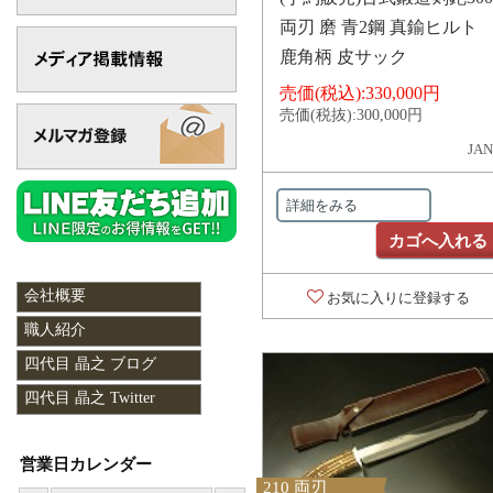
両刃 磨 青2鋼 真鍮ヒルト
鹿角柄 皮サック
売価(税込):
330,000円
売価(税抜):
300,000円
JAN
詳細をみる
カゴへ入れる
会社概要
お気に入りに登録する
職人紹介
四代目 晶之 ブログ
四代目 晶之 Twitter
営業日カレンダー
210 両刃