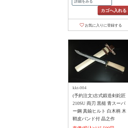
詳細をみる
カゴへ入れる
お気に入りに登録する
kkt-004
(予約注文)古式鍛造剣鉈匠
210SU 両刃 黒槌 青スーパ
ー鋼 真鍮ヒルト 白木柄 木
鞘皮バンド付 晶之作