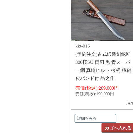
kkt-016
(予約注文)古式鍛造剣鉈匠
300桜SU 両刃 黒 青スーパ
ー鋼 真鍮ヒルト 桜柄 桜鞘
皮バンド付 晶之作
売価(税込):
209,000円
売価(税抜):
190,000円
JAN
詳細をみる
カゴへ入れる