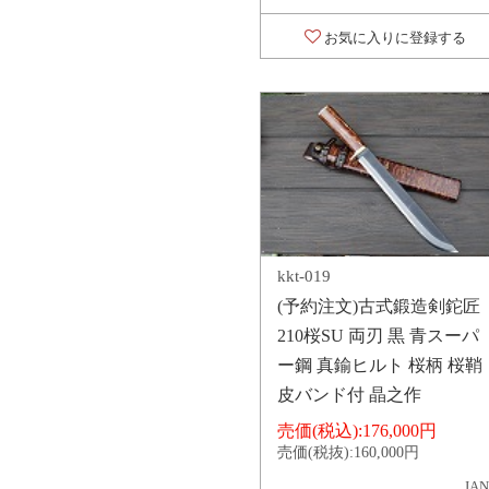
お気に入りに登録する
kkt-019
(予約注文)古式鍛造剣鉈匠
210桜SU 両刃 黒 青スーパ
ー鋼 真鍮ヒルト 桜柄 桜鞘
皮バンド付 晶之作
売価(税込):
176,000円
売価(税抜):
160,000円
JAN