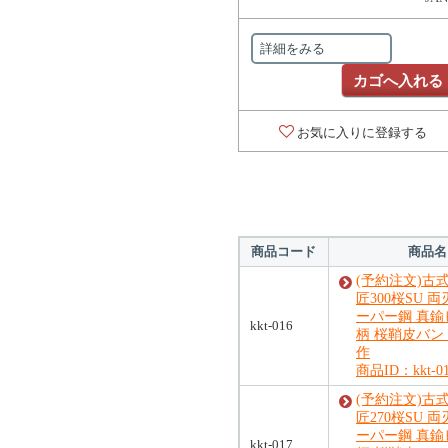
詳細をみる
カゴへ入れる
お気に入りに登録する
商品コード
商品名
(予約注文)古
匠300桜SU 両
ーパー鋼 真鍮
kkt-016
柄 桜鞘皮バン
作
商品ID：kkt-0
(予約注文)古
匠270桜SU 両
ーパー鋼 真鍮
kkt-017