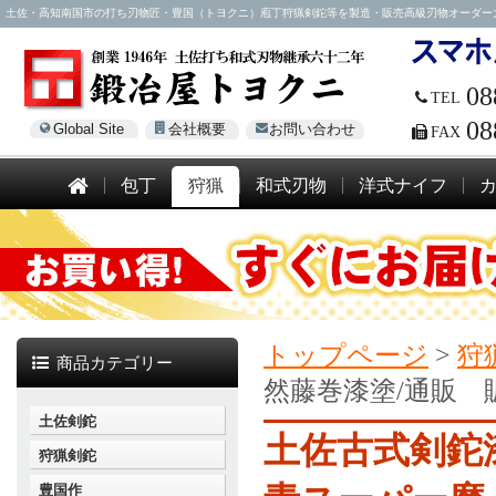
土佐・高知南国市の打ち刃物匠・豊国（トヨクニ）庖丁狩猟剣鉈等を製造・販売高級刃物オーダー大歓迎！電話
08
TEL
08
Global Site
会社概要
お問い合わせ
FAX
包丁
狩猟
和式刃物
洋式ナイフ
トップページ
>
狩
商品カテゴリー
然藤巻漆塗/通販 
土佐剣鉈
土佐古式剣鉈漆
狩猟剣鉈
豊国作