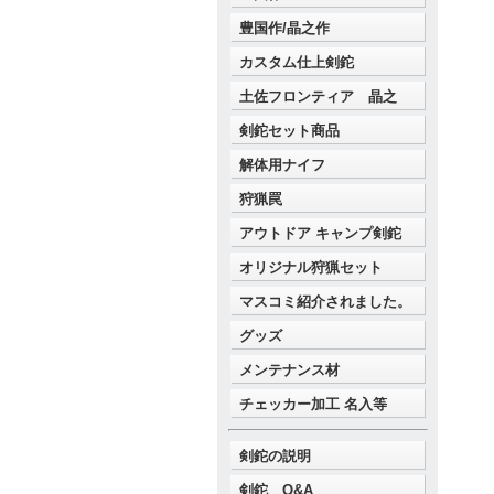
豊国作/晶之作
カスタム仕上剣鉈
土佐フロンティア 晶之
剣鉈セット商品
解体用ナイフ
狩猟罠
アウトドア キャンプ剣鉈
オリジナル狩猟セット
マスコミ紹介されました。
グッズ
メンテナンス材
チェッカー加工 名入等
剣鉈の説明
剣鉈 Q&A