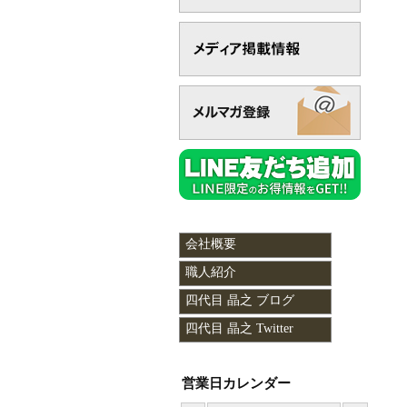
会社概要
職人紹介
四代目 晶之 ブログ
四代目 晶之 Twitter
営業日カレンダー