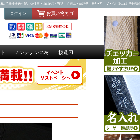
海外発送可能。畑仕事・山(山林)・狩猟・竹細工・薪割斧・薪ｽﾄｰﾌﾞ・ ﾋﾞｰﾊﾟﾙ（bepal）等雑
お買い物カゴ
ログイン
ット
メンテナンス材
模造刀