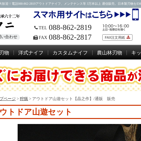
088-862-2819アウトドアナイフ、メンテナンス等 3万本以上 通信販売。日本製刃物をEMSにて
088-862-2819
TEL
088-862-2817
問い合わせ
FAX
FAX注文用紙
刃物
洋式ナイフ
カスタムナイフ
農山林刃物
キ
プページ
>
狩猟
>
アウトドア山遊セット【晶之作】/通販 販売
ウトドア山遊セット