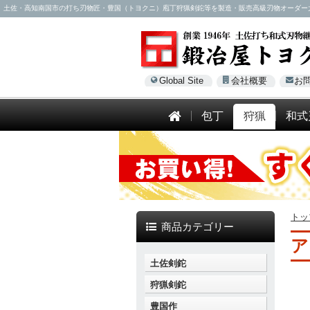
土佐・高知南国市の打ち刃物匠・豊国（トヨクニ）庖丁狩猟剣鉈等を製造・販売高級刃物オーダー大歓迎！電話
Global Site
会社概要
お
包丁
狩猟
和式
トッ
商品カテゴリー
ア
土佐剣鉈
狩猟剣鉈
豊国作