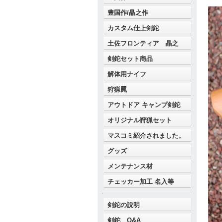
豊国作/晶之作
カスタム仕上剣鉈
土佐フロンティア 晶之
剣鉈セット商品
解体用ナイフ
狩猟罠
アウトドア キャンプ剣鉈
オリジナル狩猟セット
マスコミ紹介されました。
グッズ
メンテナンス材
チェッカー加工 名入等
剣鉈の説明
剣鉈 Q&A