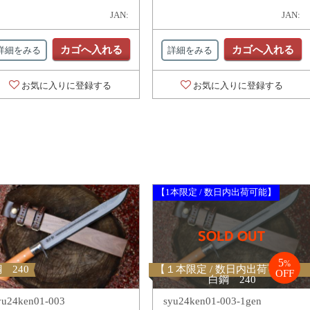
JAN:
JAN:
カゴへ入れる
カゴへ入れる
詳細をみる
詳細をみる
お気に入りに登録する
お気に入りに登録する
【1本限定 / 数日内出荷可能】
5
%
 240
【１本限定 / 数日内出荷可能】
OFF
白鋼 240
yu24ken01-003
syu24ken01-003-1gen