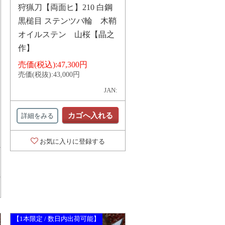
狩猟刀【両面ヒ】210 白鋼
黒槌目 ステンツバ輪 木鞘
オイルステン 山桜【晶之
作】
売価(税込):
47,300円
売価(税抜):
43,000円
JAN:
カゴへ入れる
詳細をみる
お気に入りに登録する
【1本限定 / 数日内出荷可能】