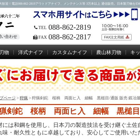
088-862-2819アウトドアナイフ、メンテナンス等 3万本以上 通信販売。日本製刃物をEMSにて
088-862-2819
TEL
088-862-2817
問い合わせ
FAX
FAX注文用紙
刃物
洋式ナイフ
カスタムナイフ
農山林刃物
キ
プページ
>
狩猟
>
狩猟剣鉈 桜柄 両面ヒ入 細幅 黒槌目/通販 販売 鍛冶
猟剣鉈 桜柄 両面ヒ入 細幅 黒槌目
材には和鋼を使用し、日本刀の製造技法を受け継ぐ土佐
れ味・耐久性ともに卓越しており、安心してご使用いた