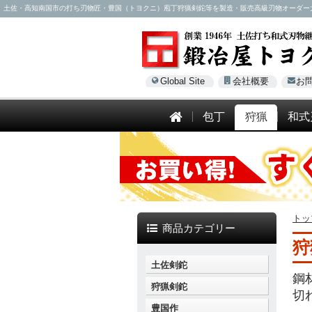
土佐・高知南国市の打ち刃物匠・豊国（トヨクニ）庖丁狩猟剣鉈等を製造・販売高級刃物オーダー大歓迎！電話
Global Site
会社概要
お
包丁
狩猟
和式
トッ
商品カテゴリー
狩
土佐剣鉈
鋼
狩猟剣鉈
切
豊国作