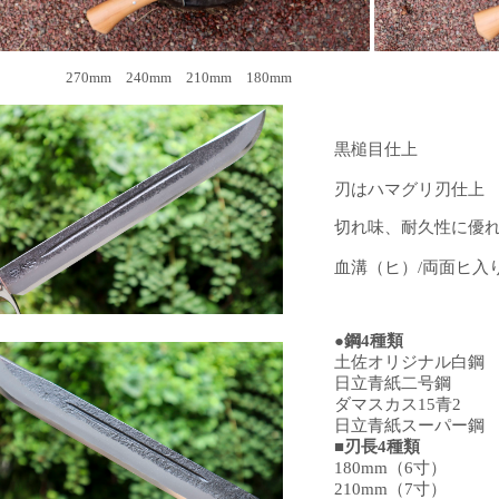
270mm 240mm 210mm 180mm
黒槌目仕上
刃はハマグリ刃仕
切れ味、耐久性に優
血溝（ヒ）/両面ヒ入
●鋼4種類
土佐オリジナル白鋼
日立青紙二号鋼
ダマスカス15青2
日立青紙スーパー鋼
■刃長4種類
180mm（6寸）
210mm（7寸）