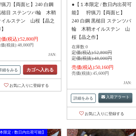
狩猟刀【両面ヒ】240 白鋼
●【１本限定 / 数日内出荷可
黒槌目 ステンツバ輪 木鞘
能】 狩猟刀【両面ヒ】
オイルステン 山桜【晶之
240 白鋼 黒槌目 ステンツバ
作】
輪 木鞘オイルステン 山
桜【晶之作】
価(税込):
52,800円
価(税抜):
48,000円
在庫数:
0
定価(税込):
52,800円
JAN:
定価(税抜):
48,000円
売価(税込):
50,160円
カゴへ入れる
詳細をみる
売価(税抜):
45,600円
JAN:
お気に入りに登録する
入荷アラート
詳細をみる
お気に入りに登録する
本限定 / 数日内出荷可能】