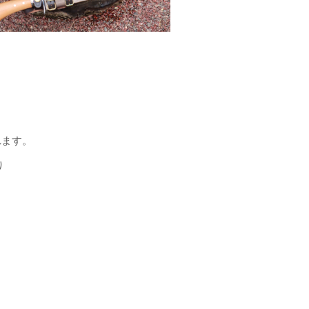
上
れます。
り