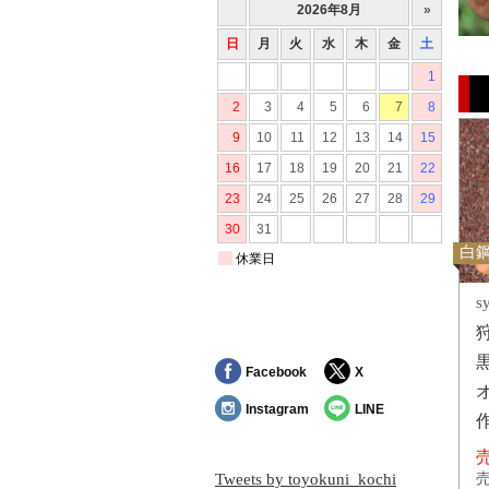
白鋼
s
Facebook
X
Instagram
LINE
売
Tweets by toyokuni_kochi
売