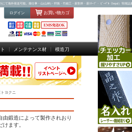
海外発送可能。畑仕事・山(山林)・狩猟・竹細工・薪割斧・薪ｽﾄｰﾌﾞ・ ﾋﾞｰﾊﾟﾙ（bepal）等雑
お買い物カゴ
ログイン
ット
メンテナンス材
模造刀
屋トヨクニ
自由鍛造によって製作されおり
だけます。