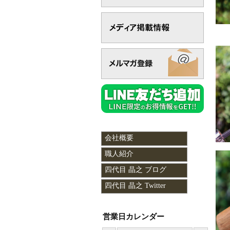
会社概要
職人紹介
四代目 晶之 ブログ
四代目 晶之 Twitter
営業日カレンダー