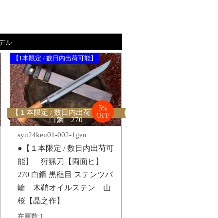
デル
【1本限定 / 数日内出荷可能】
5
%
【１本限定 / 数日内出荷可能】
OFF
白鋼 270
syu24ken01-002-1gen
●【１本限定 / 数日内出荷可
能】 狩猟刀【両面ヒ】
270 白鋼 黒槌目 ステンツバ
輪 木鞘オイルステン 山
桜【晶之作】
在庫数:
1