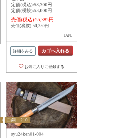
定価(税込):
58,300円
定価(税抜):
53,000円
売価(税込):
55,385円
売価(税抜):
50,350円
JAN:
カゴへ入れる
詳細をみる
お気に入りに登録する
白鋼 210
syu24ken01-004