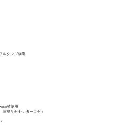
るフルタング構造
5mm材使用
重量配分センター部分）
バ