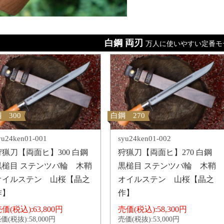
白鋼 両刃
万人に使いやすい定番モ
 300
白鋼 270
yu24ken01-001
syu24ken01-002
狩猟刀【両面ヒ】300 白鋼
狩猟刀【両面ヒ】270 白鋼
黒槌目 ステンツバ輪 木鞘
黒槌目 ステンツバ輪 木鞘
オイルステン 山桜【晶之
オイルステン 山桜【晶之
作】
作】
価(税込):
63,800円
売価(税込):
58,300円
価(税抜):
58,000円
売価(税抜):
53,000円