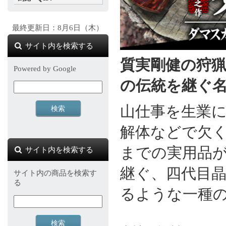
最終更新日：8月6日（木）
サイト内を検索する
質実剛健の狩
Powered by Google
の伝統を継ぐ
山仕事を生業
解体などで欠
までの実用品
サイト内を検索する
継ぐ、四代目
サイト内の商品を検索す
る
るような一種