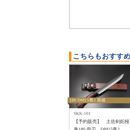
こちらもおすす
180 DM15青2 黒槌
SKK-101
【予約販売】 土佐剣鉈桜
巻180 両刃 DM15青2