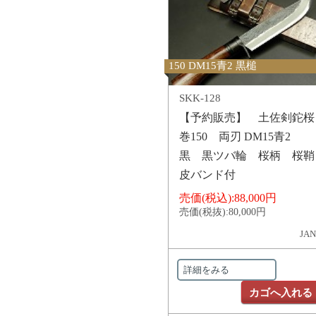
150 DM15青2 黒槌
SKK-128
【予約販売】 土佐剣鉈桜
巻150 両刃 DM15青2
黒 黒ツバ輪 桜柄 桜鞘
皮バンド付
売価(税込):
88,000円
売価(税抜):
80,000円
JAN
詳細をみる
カゴへ入れる