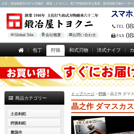
土佐・高知南国市の打ち刃物匠・豊国（トヨクニ）庖丁狩猟剣鉈等を製造・販売高級刃物オーダー大歓迎！電話
08
TEL
08
Global Site
会社概要
お問い合わせ
FAX
包丁
狩猟
和式刃物
洋式ナイフ
トップページ
>
狩猟
>
晶之作 ダマス
商品カテゴリー
晶之作 ダマスカス
土佐剣鉈
狩猟剣鉈
豊国作