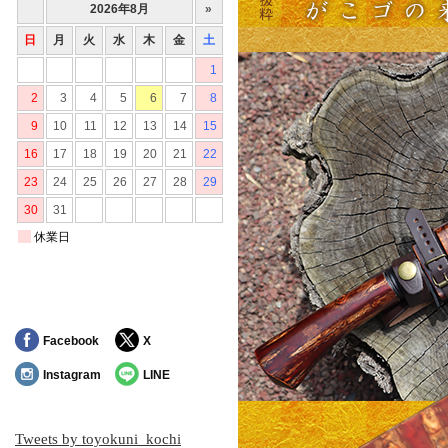
Facebook
X
Instagram
LINE
Tweets by toyokuni_kochi