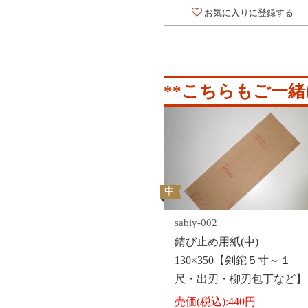
お気に入りに登録する
**こちらもご一緒
中
sabiy-002
錆び止め用紙(中)
130×350【剣鉈５寸～１
尺・出刃・柳刃包丁など】
売価(税込):
440円