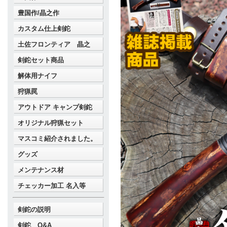
豊国作/晶之作
カスタム仕上剣鉈
土佐フロンティア 晶之
剣鉈セット商品
解体用ナイフ
狩猟罠
アウトドア キャンプ剣鉈
オリジナル狩猟セット
マスコミ紹介されました。
グッズ
メンテナンス材
チェッカー加工 名入等
剣鉈の説明
剣鉈 Q&A