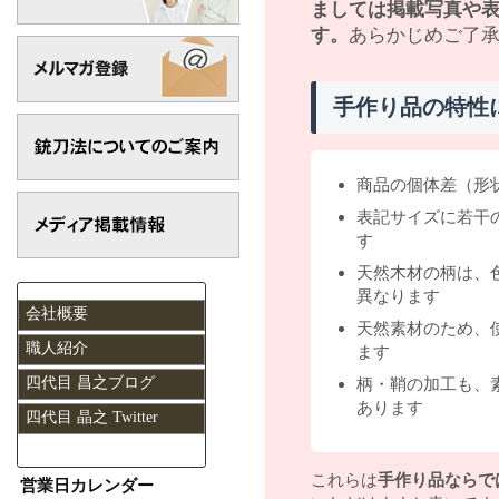
ましては掲載写真や
す。
あらかじめご了
手作り品の特性
商品の個体差（形
表記サイズに若干
す
天然木材の柄は、
異なります
会社概要
天然素材のため、
職人紹介
ます
柄・鞘の加工も、
四代目 昌之ブログ
あります
四代目 晶之 Twitter
これらは
手作り品ならで
営業日カレンダー