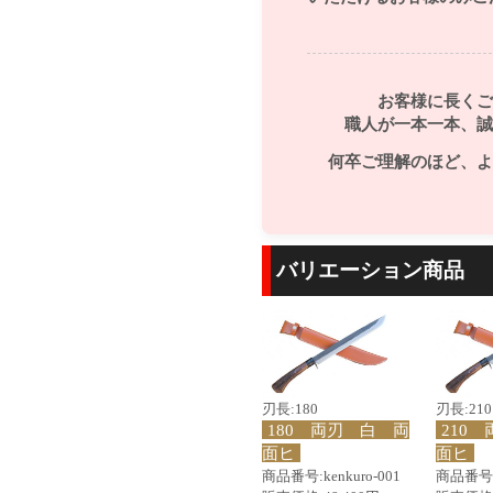
お客様に長くご
職人が一本一本、誠
何卒ご理解のほど、よ
バリエーション商品
刃長:180
刃長:210
180 両刃 白 両
210
面ヒ
面ヒ
商品番号:kenkuro-001
商品番号:k