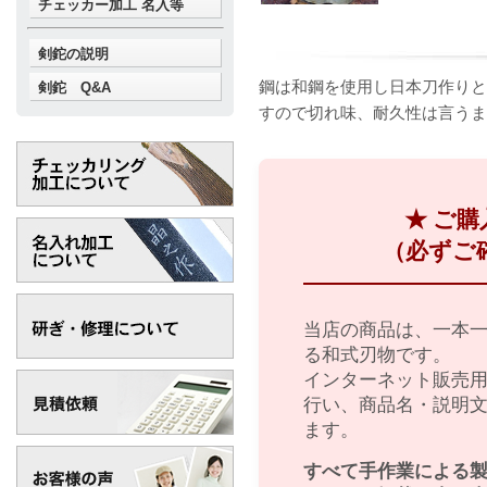
チェッカー加工 名入等
剣鉈の説明
鋼は和鋼を使用し日本刀作りと
剣鉈 Q&A
すので切れ味、耐久性は言うま
★ ご
（必ずご
当店の商品は、一本
る和式刃物です。
インターネット販売
行い、商品名・説明
ます。
すべて手作業による