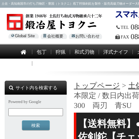
土佐・高知南国市の打ち刃物匠・豊国（トヨクニ）庖丁狩猟剣鉈を製作・販売高級刃物オーダー大歓迎！電話0
08
TEL
08
Global Site
会社概要
お問い合わせ
FAX
包丁
狩猟
和式刃物
洋式ナイフ
模造刀
トップページ
>
土
サイト内を検索する
本限定 / 数日内
Powered by Google
300 両刃 青SU 
【送料無料】●
佐剣鉈【チェ