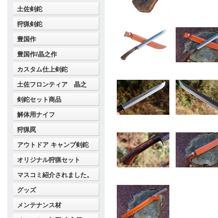
土佐剣鉈
狩猟剣鉈
豊国作
豊国作/晶之作
カスタム仕上剣鉈
土佐フロンティア 晶之
剣鉈セット商品
解体用ナイフ
狩猟罠
アウトドア キャンプ剣鉈
オリジナル狩猟セット
マスコミ紹介されました。
グッズ
メンテナンス材