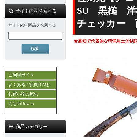
SU 黒槌 洋
サイト内を検索する
チェッカー 両
サイト内の商品を検索する
★高知で代表的な狩猟用土佐剣
ご利用ガイド
よくあるご質問(FAQ)
お買い物の流れ
刃ものHow to
商品カテゴリー