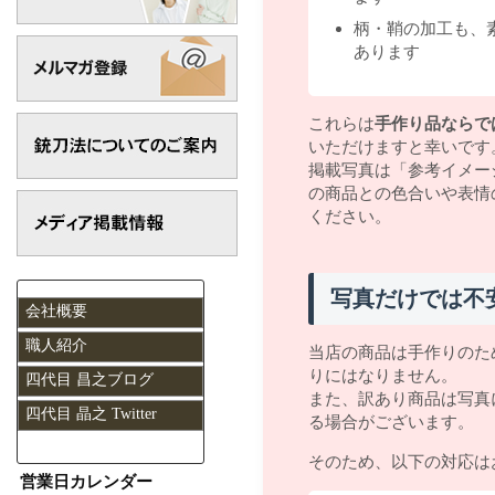
柄・鞘の加工も、
あります
これらは
手作り品ならで
いただけますと幸いです
掲載写真は「参考イメー
の商品との色合いや表情
ください。
写真だけでは不
会社概要
職人紹介
当店の商品は手作りのた
りにはなりません。
四代目 昌之ブログ
また、訳あり商品は写真
四代目 晶之 Twitter
る場合がございます。
そのため、以下の対応は
営業日カレンダー