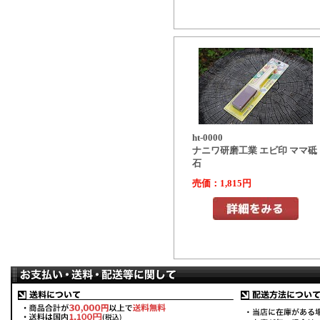
ht-0000
ナニワ研磨工業 エビ印 ママ砥
石
売価：1,815円