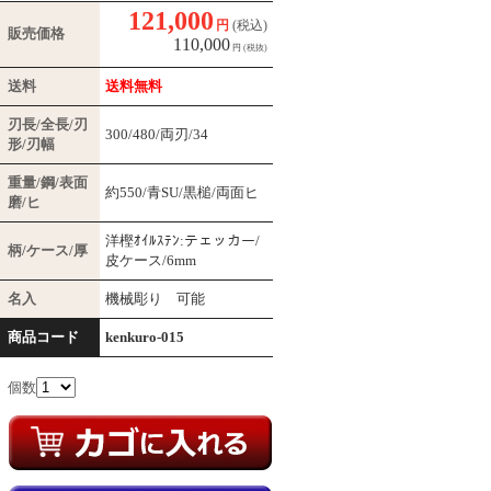
121,000
円
(税込)
販売価格
110,000
円
(税抜)
送料
送料無料
刃長/全長/刃
300/480/両刃/34
形/刃幅
重量/鋼/表面
約550/青SU/黒槌/両面ヒ
磨/ヒ
洋樫ｵｲﾙｽﾃﾝ:テェッカー/
柄/ケース/厚
皮ケース/6mm
名入
機械彫り 可能
商品コード
kenkuro-015
個数