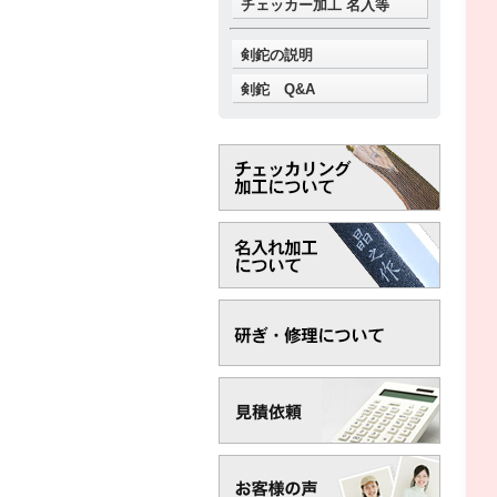
チェッカー加工 名入等
剣鉈の説明
剣鉈 Q&A