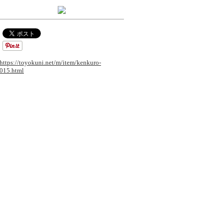
https://toyokuni.net/m/item/kenkuro-
015.html