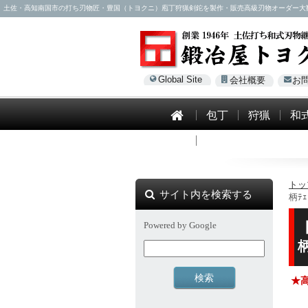
土佐・高知南国市の打ち刃物匠・豊国（トヨクニ）庖丁狩猟剣鉈を製作・販売高級刃物オーダー大歓迎！電話0
Global Site
会社概要
お
包丁
狩猟
和
模造刀
トッ
サイト内を検索する
柄ﾃｪ
Powered by Google
★