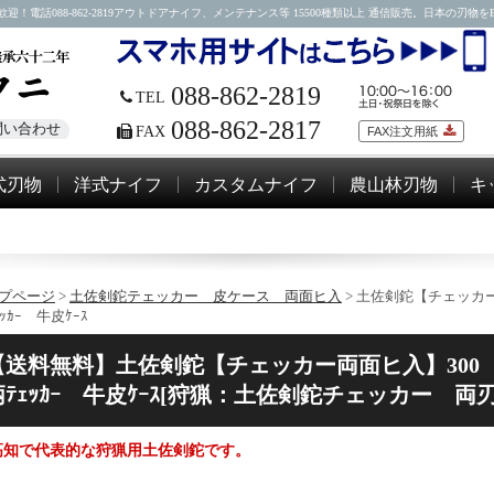
88-862-2819アウトドアナイフ、メンテナンス等 15500種類以上 通信販売。日本の刃物をEM
088-862-2819
TEL
088-862-2817
問い合わせ
FAX
FAX注文用紙
式刃物
洋式ナイフ
カスタムナイフ
農山林刃物
キ
プページ
>
土佐剣鉈テェッカー 皮ケース 両面ヒ入
> 土佐剣鉈【チェッカ
ｯｶｰ 牛皮ｹｰｽ
【送料無料】土佐剣鉈【チェッカー両面ヒ入】300
柄ﾃｪｯｶｰ 牛皮ｹｰｽ[狩猟：土佐剣鉈チェッカー 両刃
高知で代表的な狩猟用土佐剣鉈です。