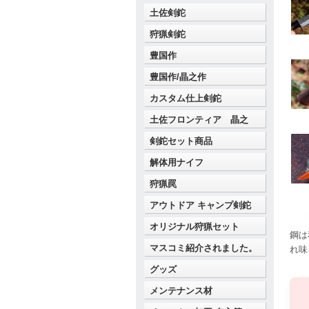
土佐剣鉈
狩猟剣鉈
豊国作
豊国作/晶之作
カスタム仕上剣鉈
土佐フロンティア 晶之
剣鉈セット商品
解体用ナイフ
狩猟罠
アウトドア キャンプ剣鉈
オリジナル狩猟セット
鋼は
マスコミ紹介されました。
れ味
グッズ
メンテナンス材