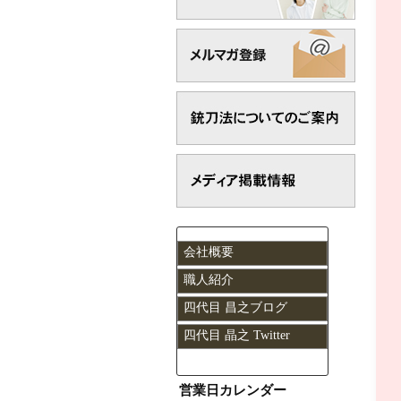
会社概要
職人紹介
四代目 昌之ブログ
四代目 晶之 Twitter
営業日カレンダー