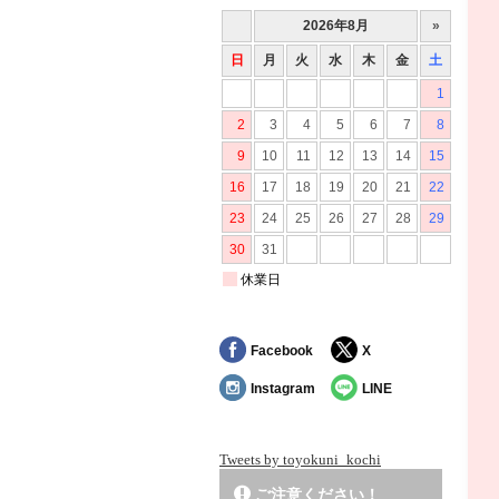
Facebook
X
Instagram
LINE
Tweets by toyokuni_kochi
ご注意ください！