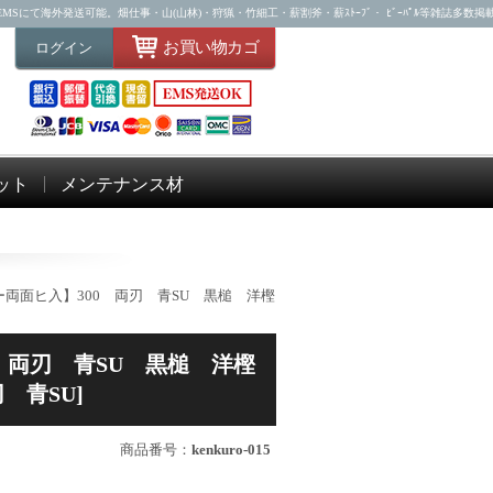
Sにて海外発送可能。畑仕事・山(山林)・狩猟・竹細工・薪割斧・薪ｽﾄｰﾌﾞ・ ﾋﾞｰﾊﾟﾙ等雑誌多数掲
お買い物カゴ
ログイン
ット
メンテナンス材
ー両面ヒ入】300 両刃 青SU 黒槌 洋樫
 両刃 青SU 黒槌 洋樫
 青SU]
商品番号：
kenkuro-015