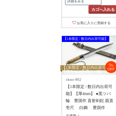
詳細をみる
カゴへ入れる
お気に入りに登録する
【1本限定 / 数日内出荷可能】
5
%
【1本限定 / 数日内出荷可能】
OFF
【厚み4mm】黒ツバ輪 白鋼
ckno-902
【1本限定 / 数日内出荷可
能】【厚4mm】 ●黒ツバ
輪 豊国作 直射剣鉈 親直
壱尺 白鋼 豊国作
在庫数:
1