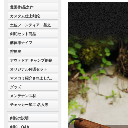
豊国作/晶之作
カスタム仕上剣鉈
土佐フロンティア 晶之
剣鉈セット商品
解体用ナイフ
狩猟罠
アウトドア キャンプ剣鉈
オリジナル狩猟セット
マスコミ紹介されました。
グッズ
メンテナンス材
チェッカー加工 名入等
剣鉈の説明
剣鉈 Q&A