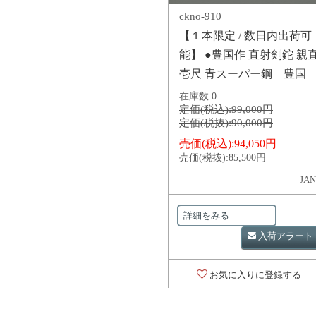
ckno-910
【１本限定 / 数日内出荷可
能】 ●豊国作 直射剣鉈 親
壱尺 青スーパー鋼 豊国
在庫数:
0
定価(税込):
99,000円
定価(税抜):
90,000円
売価(税込):
94,050円
売価(税抜):
85,500円
JAN
詳細をみる
入荷アラート
お気に入りに登録する