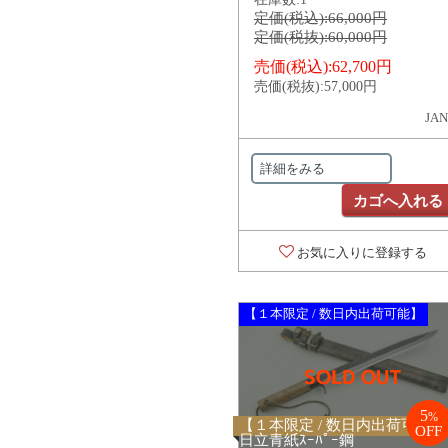
定価(税込):
66,000円
定価(税抜):
60,000円
売価(税込):
62,700円
売価(税抜):
57,000円
JAN
詳細をみる
カゴへ入れる
お気に入りに登録する
【１本限定 / 数日内出荷可能】
5
%
【１本限定 / 数日内出荷可能
OFF
日立青紙ｽｰﾊﾟｰ鋼