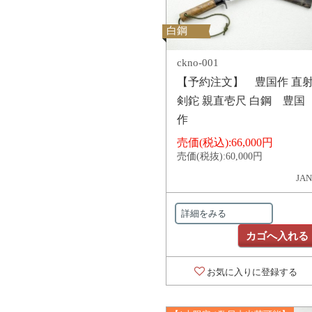
白鋼
ckno-001
【予約注文】 豊国作 直
剣鉈 親直壱尺 白鋼 豊国
作
売価(税込):
66,000円
売価(税抜):
60,000円
JAN
詳細をみる
カゴへ入れる
お気に入りに登録する