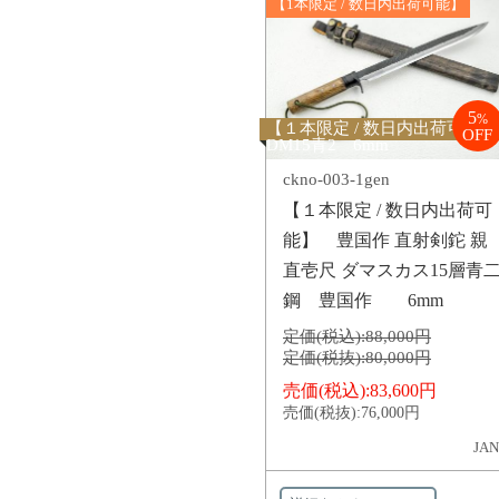
【1本限定 / 数日内出荷可能】
5
%
【１本限定 / 数日内出荷可能】
OFF
DM15青2 6mm
ckno-003-1gen
【１本限定 / 数日内出荷可
能】 豊国作 直射剣鉈 親
直壱尺 ダマスカス15層青
鋼 豊国作 6mm
定価(税込):
88,000円
定価(税抜):
80,000円
売価(税込):
83,600円
売価(税抜):
76,000円
JAN