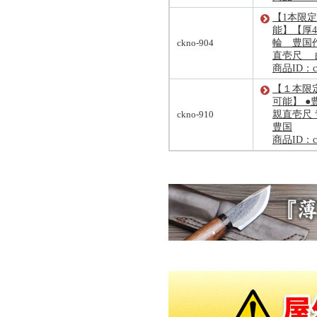
【1本限定
能】【厚4
ckno-904
輪 豊国作
直壱尺 
商品ID：ck
【１本限定
可能】 ●
ckno-910
親直壱尺
豊国
商品ID：ck