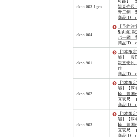
可能】 
ckno-003-1gen
親直壱尺 
青二鋼 
商品ID：ck
【予約注
射剣鉈 親
ckno-004
パー鋼 
商品ID：ck
【1本限定
能】 豊
ckno-901
親直壱尺
作
商品ID：ck
【1本限定
能】【厚4
ckno-902
輪 豊国作
直壱尺 
商品ID：ck
【1本限定
能】【厚4
ckno-903
輪 豊国作
直壱尺 
商品ID：ck