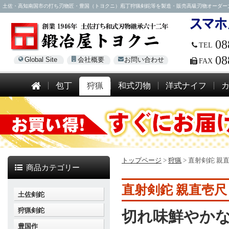
土佐・高知南国市の打ち刃物匠・豊国（トヨクニ）庖丁狩猟剣鉈等を製造・販売高級刃物オーダー大歓迎！電話
08
TEL
08
Global Site
会社概要
お問い合わせ
FAX
包丁
狩猟
和式刃物
洋式ナイフ
トップページ
>
狩猟
>
直射剣鉈 親
商品カテゴリー
直射剣鉈 親直壱尺
土佐剣鉈
狩猟剣鉈
切れ味鮮やか
豊国作