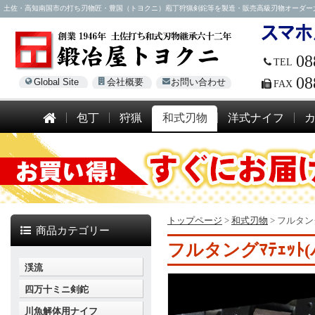
土佐・高知南国市の打ち刃物匠・豊国（トヨクニ）庖丁狩猟剣鉈等を製造・販売高級刃物オーダー大歓迎！電話
08
TEL
08
Global Site
会社概要
お問い合わせ
FAX
包丁
狩猟
和式刃物
洋式ナイフ
トップページ
>
和式刃物
>
フルタン
商品カテゴリー
フルタングﾏﾃｪｯ
渓流
四万十ミニ剣鉈
川魚解体用ナイフ