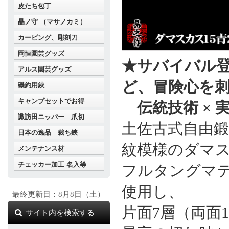
皮たち包丁
晶ノ守 （マサノカミ）
カービング、彫刻刀
岡恒園芸グッズ
★サバイバル
アルス園芸グッズ
ど、冒険心を
磯釣用鋏
キャンプセットでお得
伝統技術 × 
諏訪田ニッパー 爪切
土佐古式自由
日本の逸品 裁ち鋏
紋模様のダマ
メンテナンス材
チェッカー加工 名入等
フルタングマテ
使用し、
最終更新日：8月8日（土）
片面7層（両面
サイト内を検索する