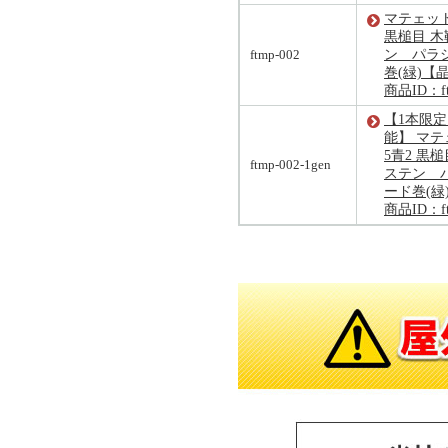
マテェット1
黒槌目 
ftmp-002
ン パラ
巻(緑)【
商品ID：ft
【1本限定
能】 マテェ
5青2 黒
ftmp-002-1gen
ステン 
ード巻(緑
商品ID：ftm