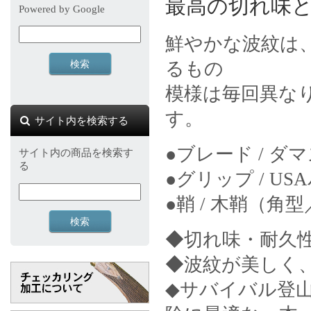
最高の切れ味
Powered by Google
鮮やかな波紋は
るもの
模様は毎回異な
す。
サイト内を検索する
●ブレード / ダ
サイト内の商品を検索す
る
●グリップ / 
●鞘 / 木鞘（角
◆切れ味・耐久
◆波紋が美しく
◆サバイバル登