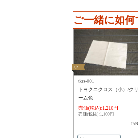
ご一緒に如何
小
tkrs-001
トヨクニクロス（小）/ク
ーム色
売価(税込):
1,210円
売価(税抜):
1,100円
JAN