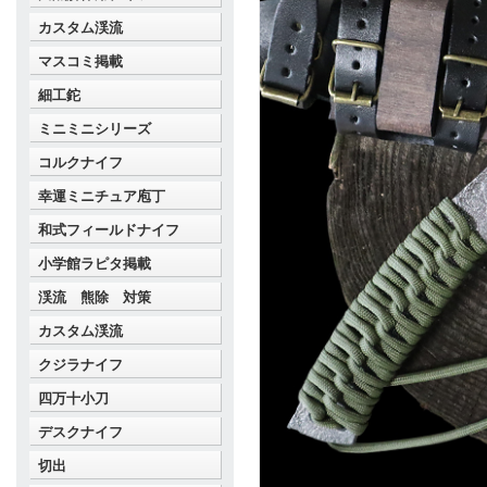
カスタム渓流
マスコミ掲載
細工鉈
ミニミニシリーズ
コルクナイフ
幸運ミニチュア庖丁
和式フィールドナイフ
小学館ラピタ掲載
渓流 熊除 対策
カスタム渓流
クジラナイフ
四万十小刀
デスクナイフ
切出