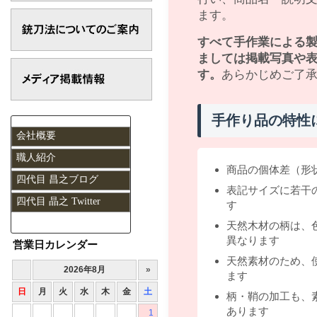
ます。
すべて手作業による
ましては掲載写真や
す。
あらかじめご了
手作り品の特性
会社概要
職人紹介
商品の個体差（形
四代目 昌之ブログ
表記サイズに若干
四代目 晶之 Twitter
す
天然木材の柄は、
異なります
営業日カレンダー
天然素材のため、
ます
柄・鞘の加工も、
あります