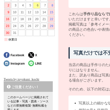
これらは
手作り品ならで
いただけますと幸いです
掲載写真は「参考イメー
の商品との色合いや表情
ください。
写真だけでは不
Facebook
X
Instagram
LINE
当店の商品は手作りのた
りにはなりません。
また、訳あり商品は写真
Tweets by toyokuni_kochi
る場合がございます。
ご注意ください！
そのため、以下の対応は
このホームページに掲載されて
いる記事・写真・図表・ソース
写真以上の細かな
などの禁無断複製･無断転載を
禁じます