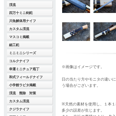
渓流
四万十ミニ剣鉈
川魚解体用ナイフ
カスタム渓流
マスコミ掲載
細工鉈
ミニミニシリーズ
コルクナイフ
※画像はイメージです。
幸運ミニチュア庖丁
和式フィールドナイフ
日の当たり方やモニタの違いに
小学館ラピタ掲載
う場合がございます。
渓流 熊除 対策
カスタム渓流
※天然の素材を使用し、１本１
クジラナイフ
多少の誤差が生じます。