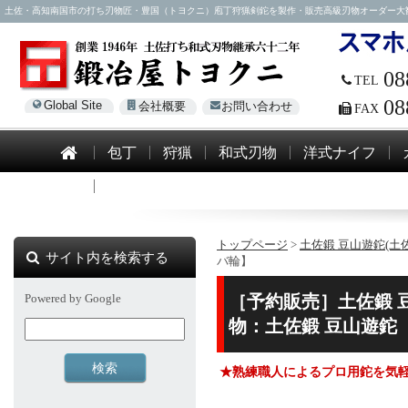
土佐・高知南国市の打ち刃物匠・豊国（トヨクニ）庖丁狩猟剣鉈を製作・販売高級刃物オーダー大歓迎！電話0
08
TEL
08
Global Site
会社概要
お問い合わせ
FAX
包丁
狩猟
和式刃物
洋式ナイフ
模造刀
トップページ
>
土佐鍛 豆山遊鉈(土
サイト内を検索する
バ輪】
Powered by Google
［予約販売］土佐鍛 豆
物：土佐鍛 豆山遊鉈
★熟練職人によるプロ用鉈を気