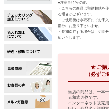
■注意事項/その他
・こちらの商品は和鋼和鉄を使
る場合がございます。
・ご使用後は水砥石にてお手入
部分にお塗り下さいませ。
・長期保存する場合は、刃部分
めいたします。
★ ご
（必ずご
当店の商品は、一本
る和式刃物です。
インターネット販売
行い、商品名・説明