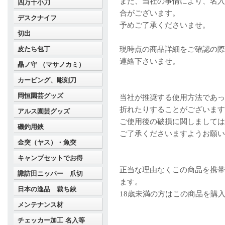
また、当社の事情により、名入
四万十小刀
合がございます。
デスクナイフ
予めご了承くださいませ。
切出
現時点の商品詳細をご確認の際は、
皮たち包丁
連絡下さいませ。
晶ノ守 （マサノカミ）
カービング、彫刻刀
岡恒園芸グッズ
当社が推奨する使用方法であっ
折れたりすることがございます
アルス園芸グッズ
ご使用後の破損に関しましては
磯釣用鋏
ご了承くださいますようお願い
金突（ヤス）・魚突
キャンプセットでお得
正当な理由なくこの商品を携帯
諏訪田ニッパー 爪切
ます。
日本の逸品 裁ち鋏
18歳未満の方はこの商品を購
メンテナンス材
チェッカー加工 名入等