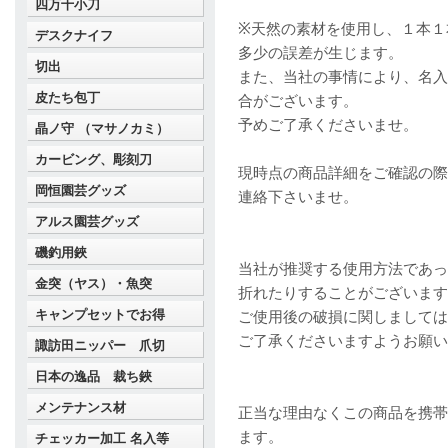
四万十小刀
※天然の素材を使用し、１本１
デスクナイフ
多少の誤差が生じます。
切出
また、当社の事情により、名入
皮たち包丁
合がございます。
予めご了承くださいませ。
晶ノ守 （マサノカミ）
カービング、彫刻刀
現時点の商品詳細をご確認の際は、
岡恒園芸グッズ
連絡下さいませ。
アルス園芸グッズ
磯釣用鋏
当社が推奨する使用方法であっ
金突（ヤス）・魚突
折れたりすることがございます
キャンプセットでお得
ご使用後の破損に関しましては
ご了承くださいますようお願い
諏訪田ニッパー 爪切
日本の逸品 裁ち鋏
メンテナンス材
正当な理由なくこの商品を携帯
ます。
チェッカー加工 名入等