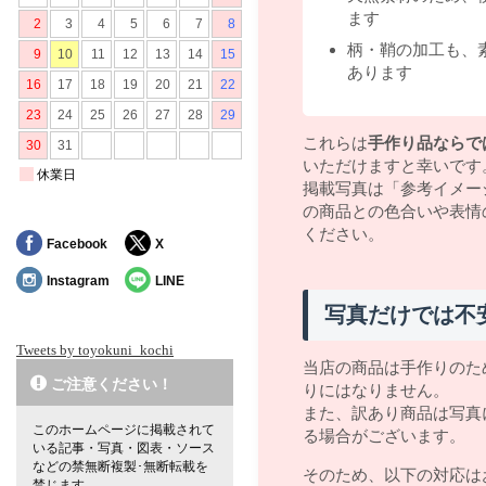
ます
柄・鞘の加工も、
あります
これらは
手作り品ならで
いただけますと幸いです
掲載写真は「参考イメー
の商品との色合いや表情
ください。
Facebook
X
Instagram
LINE
写真だけでは不
Tweets by toyokuni_kochi
当店の商品は手作りのた
ご注意ください！
りにはなりません。
また、訳あり商品は写真
このホームページに掲載されて
る場合がございます。
いる記事・写真・図表・ソース
などの禁無断複製･無断転載を
そのため、以下の対応は
禁じます