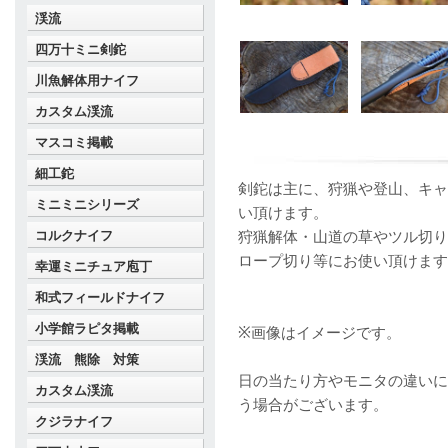
渓流
四万十ミニ剣鉈
川魚解体用ナイフ
カスタム渓流
マスコミ掲載
細工鉈
剣鉈は主に、狩猟や登山、キャ
ミニミニシリーズ
い頂けます。
コルクナイフ
狩猟解体・山道の草やツル切り
ロープ切り等にお使い頂けます
幸運ミニチュア庖丁
和式フィールドナイフ
小学館ラピタ掲載
※画像はイメージです。
渓流 熊除 対策
日の当たり方やモニタの違いに
カスタム渓流
う場合がございます。
クジラナイフ