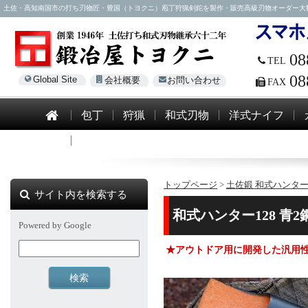
土佐・高知南国市の打ち刃物匠・豊国（トヨクニ）庖丁狩猟剣鉈を製作・販売高級刃物オーダー大歓迎！電話0
08
TEL
08
Global Site
会社概要
お問い合わせ
FAX
包丁
狩猟
和式刃物
洋式ナイフ
模造刀
トップページ
>
土佐鍛 和式ハンター1
サイト内を検索する
和式ハンター128 青
Powered by Google
★アウトドア用に開発した汎用