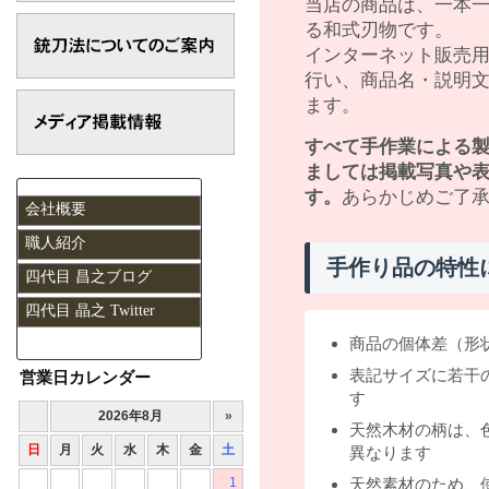
当店の商品は、一本
る和式刃物です。
インターネット販売
行い、商品名・説明
ます。
すべて手作業による
ましては掲載写真や
す。
あらかじめご了
会社概要
職人紹介
手作り品の特性
四代目 昌之ブログ
四代目 晶之 Twitter
商品の個体差（形
表記サイズに若干
営業日カレンダー
す
天然木材の柄は、
異なります
天然素材のため、