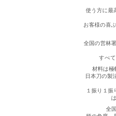
使う方に最
お客様の喜
全国の営林
すべ
材料は極
日本刀の製
１振り１振
全