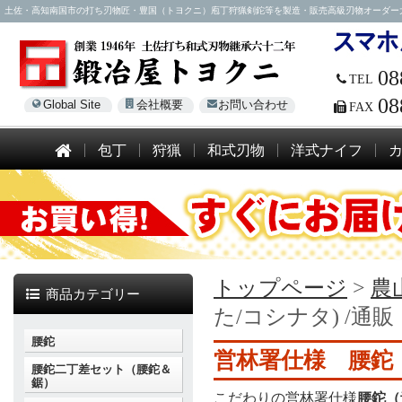
土佐・高知南国市の打ち刃物匠・豊国（トヨクニ）庖丁狩猟剣鉈等を製造・販売高級刃物オーダー大歓迎！電話
08
TEL
08
Global Site
会社概要
お問い合わせ
FAX
包丁
狩猟
和式刃物
洋式ナイフ
トップページ
>
農
商品カテゴリー
た/コシナタ) /通
腰鉈
営林署仕様 腰鉈（
腰鉈二丁差セット（腰鉈＆
鋸）
こだわりの営林署仕様
腰鉈（