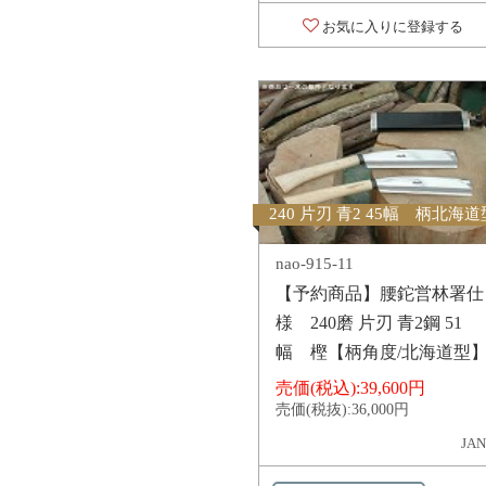
お気に入りに登録する
240 片刃 青2 45幅 柄北海道
nao-915-11
【予約商品】腰鉈営林署仕
様 240磨 片刃 青2鋼 51
幅 樫【柄角度/北海道型
売価(税込):
39,600円
売価(税抜):
36,000円
JAN