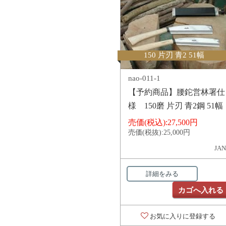
150 片刃 青2 51幅
nao-011-1
【予約商品】腰鉈営林署仕
様 150磨 片刃 青2鋼 51幅
売価(税込):
27,500円
売価(税抜):
25,000円
JAN
詳細をみる
カゴへ入れる
お気に入りに登録する