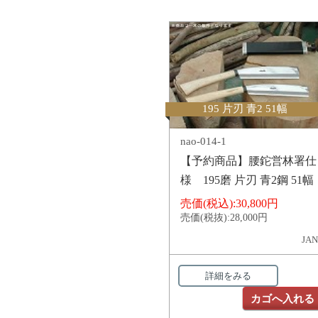
195 片刃 青2 51幅
nao-014-1
【予約商品】腰鉈営林署仕
様 195磨 片刃 青2鋼 51幅
売価(税込):
30,800円
売価(税抜):
28,000円
JAN
詳細をみる
カゴへ入れる