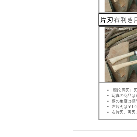
[腰鉈 両刃］
写真の商品は
柄の角度は標
左片刃は￥1.
右片刃、両刃