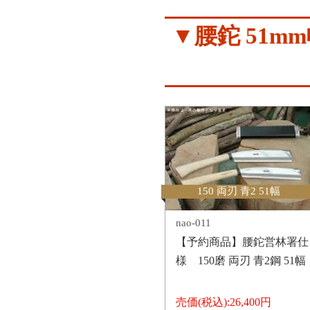
▼腰鉈 51m
150 両刃 青2 51幅
nao-011
【予約商品】腰鉈営林署仕
様 150磨 両刃 青2鋼 51幅
売価(税込):
26,400円