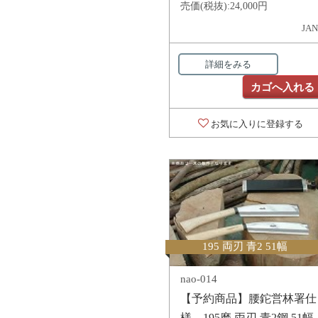
売価(税抜):
24,000円
JAN
詳細をみる
カゴへ入れる
お気に入りに登録する
195 両刃 青2 51幅
nao-014
【予約商品】腰鉈営林署仕
様 195磨 両刃 青2鋼 51幅