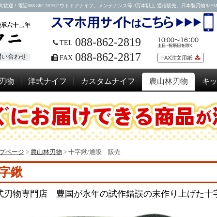
088-862-2819アウトドアナイフ、メンテナンス等 3万本以上 通信販売。日本製刃物をEMSにて
088-862-2819
TEL
088-862-2817
問い合わせ
FAX
FAX注文用紙
刃物
洋式ナイフ
カスタムナイフ
農山林刃物
キ
プページ
>
農山林刃物
>
十字鍬/通販 販売
字鍬
式刃物専門店 豊国が永年の試作錯誤の末作り上げた十