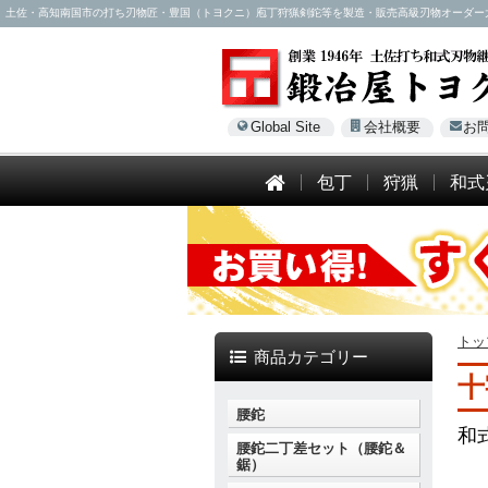
土佐・高知南国市の打ち刃物匠・豊国（トヨクニ）庖丁狩猟剣鉈等を製造・販売高級刃物オーダー大歓迎！電話
Global Site
会社概要
お
包丁
狩猟
和式
トッ
商品カテゴリー
十
腰鉈
和
腰鉈二丁差セット（腰鉈＆
鋸）