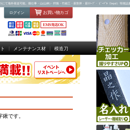
海外発送可能。畑仕事・山(山林)・狩猟・竹細工・薪割斧・薪ｽﾄｰﾌﾞ・ ﾋﾞｰﾊﾟﾙ（bepal）等雑
お買い物カゴ
ログイン
ット
メンテナンス材
模造刀
字鍬です。