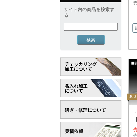
売
サイト内の商品を検索す
る
360
ｊ
売
売