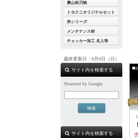
農山林刃物
トヨクニオリジナルセット
斧シリーズ
メンテナンス材
チェッカー加工 名入等
最終更新日：8月9日（日）
サイト内を検索する
Powered by Google
270
ｊ
サイト内を検索する
売