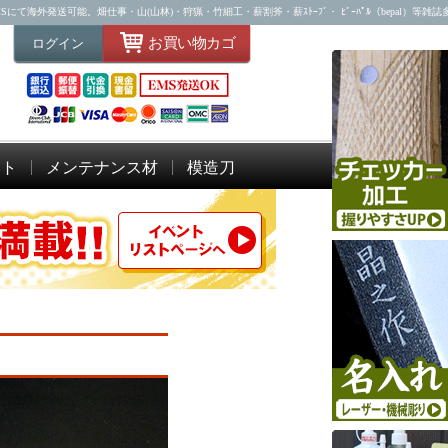
海外発送可能。畑仕事・山(山林)・狩猟・竹細工・薪割斧・薪ｽﾄｰﾌﾞ・ ﾋﾞｰﾊﾟﾙ（bepal）等雑
お買い物カゴ
ログイン
ット
メンテナンス材
模造刀