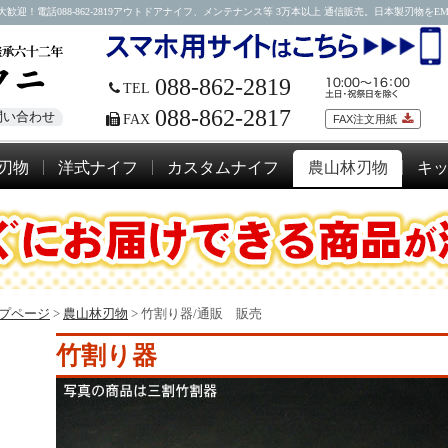
088-862-2819アウトドアナイフ、メンテナンス等 3万本以上 通信販売。日本製刃物をEMSにて
088-862-2819
TEL
088-862-2817
問い合わせ
FAX
FAX注文用紙
刃物
洋式ナイフ
カスタムナイフ
農山林刃物
キ
プページ
>
農山林刃物
>
竹割り器/通販 販売
竹割り器