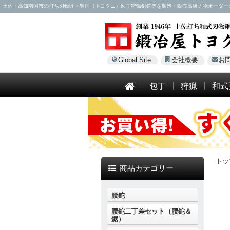
土佐・高知南国市の打ち刃物匠・豊国（トヨクニ）庖丁狩猟剣鉈等を製造・販売高級刃物オーダー大歓迎！電話
Global Site
会社概要
お
包丁
狩猟
和式
トッ
商品カテゴリー
腰鉈
腰鉈二丁差セット（腰鉈＆
鋸）