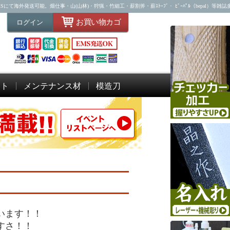
海外発送可能。畑仕事・山(山林)・狩猟・竹細工・薪割斧・薪ｽﾄｰﾌﾞ・ ﾋﾞｰﾊﾟﾙ（bepal）等雑
お買い物カゴ
ログイン
ット
メンテナンス材
模造刀
います！！
すさ！！