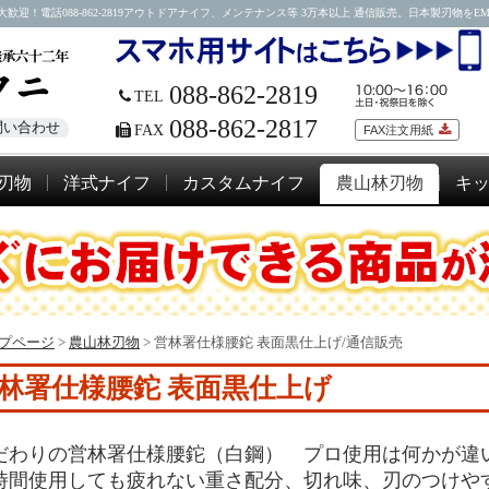
088-862-2819アウトドアナイフ、メンテナンス等 3万本以上 通信販売。日本製刃物をEMSにて
088-862-2819
TEL
088-862-2817
問い合わせ
FAX
FAX注文用紙
刃物
洋式ナイフ
カスタムナイフ
農山林刃物
キ
プページ
>
農山林刃物
>
営林署仕様腰鉈 表面黒仕上げ/通信販売
林署仕様腰鉈 表面黒仕上げ
だわりの営林署仕様腰鉈（白鋼） プロ使用は何かが違
時間使用しても疲れない重さ配分、切れ味、刃のつけや