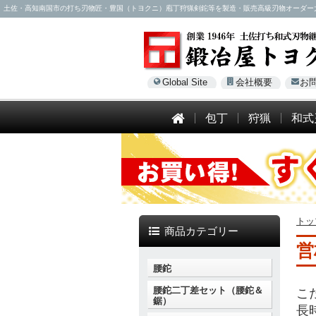
土佐・高知南国市の打ち刃物匠・豊国（トヨクニ）庖丁狩猟剣鉈等を製造・販売高級刃物オーダー大歓迎！電話
Global Site
会社概要
お
包丁
狩猟
和式
トッ
商品カテゴリー
営
腰鉈
腰鉈二丁差セット（腰鉈＆
こ
鋸）
長