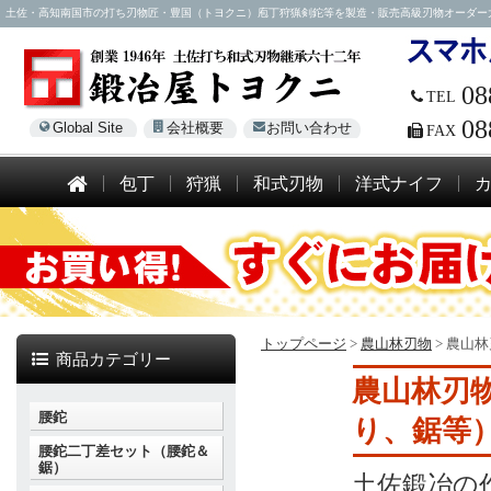
土佐・高知南国市の打ち刃物匠・豊国（トヨクニ）庖丁狩猟剣鉈等を製造・販売高級刃物オーダー大歓迎！電話
08
TEL
08
Global Site
会社概要
お問い合わせ
FAX
包丁
狩猟
和式刃物
洋式ナイフ
トップページ
>
農山林刃物
>
農山林
商品カテゴリー
農山林刃
腰鉈
り、鋸等
腰鉈二丁差セット（腰鉈＆
鋸）
土佐鍛冶の