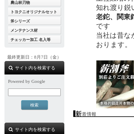
農山林刃物
知れ渡り鋭
トヨクニオリジナルセット
老鉈、関東
斧シリーズ
です
メンテナンス材
当社は昔な
チェッカー加工 名入等
おります。
最終更新日：8月7日（金）
サイト内を検索する
Powered by Google
サイト内を検索する