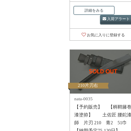
詳細をみる
入荷アラート
お気に入りに登録する
210片刃右
nata-0035
【予約販売】 【柄鞘籐
漆塗拵】 土佐匠 腰鉈
師 片刃 210 青2 51巾
【納期予定75-120日】