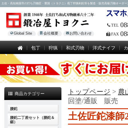
土佐・高知南国市の打ち刃物匠・豊国（トヨクニ）庖丁狩猟剣鉈等を製造・販売高級刃物オーダー大歓迎！電話
08
TEL
08
Global Site
会社概要
お問い合わせ
FAX
包丁
狩猟
和式刃物
洋式ナイフ
トップページ
>
農
商品カテゴリー
回塗/通販 販売
腰鉈
土佐匠鉈漆師2
腰鉈二丁差セット（腰鉈＆
鋸）