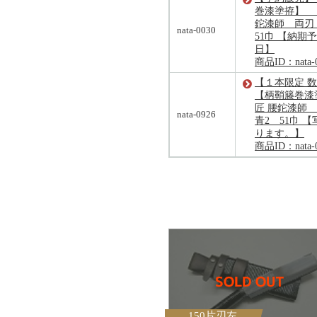
巻漆塗拵】 
鉈漆師 両刃 
nata-0030
51巾 【納期予定
日】
商品ID：nata-
【１本限定 
【柄鞘籐巻漆
匠 腰鉈漆師 
nata-0926
青2 51巾 
ります。】
商品ID：nata-
150片刃左