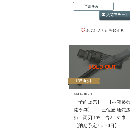
詳細をみる
入荷アラート
お気に入りに登録する
195両刃
nata-0029
【予約販売】 【柄鞘籐
漆塗拵】 土佐匠 腰鉈
師 両刃 195 青2 51巾
【納期予定75-120日】