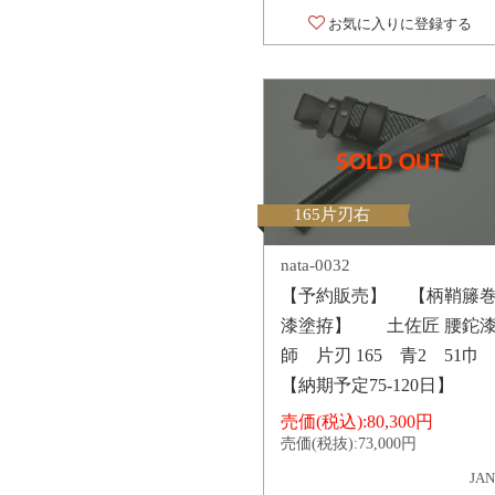
お気に入りに登録する
165片刃右
nata-0032
【予約販売】 【柄鞘籐
漆塗拵】 土佐匠 腰鉈
師 片刃 165 青2 51巾
【納期予定75-120日】
売価(税込):
80,300円
売価(税抜):
73,000円
JAN