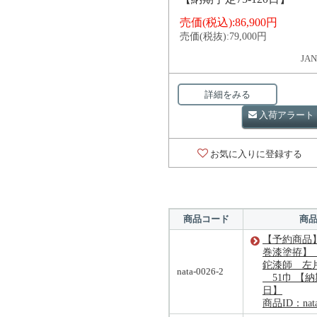
売価(税込):
86,900円
売価(税抜):
79,000円
JAN
詳細をみる
入荷アラート
お気に入りに登録する
商品コード
商
【予約商品
巻漆塗拵】
鉈漆師 左片
nata-0026-2
51巾 【納期
日】
商品ID：nata