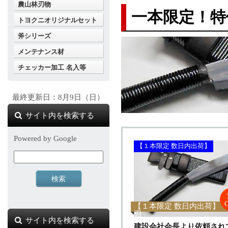
農山林刃物
一本限定！特
トヨクニオリジナルセット
斧シリーズ
メンテナンス材
チェッカー加工 名入等
最終更新日：8月9日（日）
サイト内を検索する
Powered by Google
【１本限定 数日内出荷】
【１本限定 数日内出荷】 1
刃
サイト内を検索する
建設会社会長より依頼され