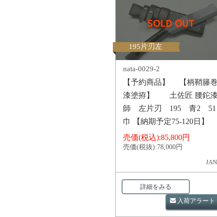
195片刃左
nata-0029-2
【予約商品】 【柄鞘籐
漆塗拵】 土佐匠 腰鉈
師 左片刃 195 青2 51
巾 【納期予定75-120日】
売価(税込):
85,800円
売価(税抜):
78,000円
JAN
詳細をみる
入荷アラート