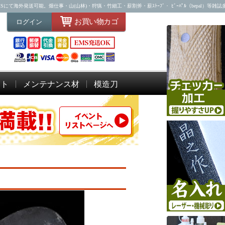
海外発送可能。畑仕事・山(山林)・狩猟・竹細工・薪割斧・薪ｽﾄｰﾌﾞ・ ﾋﾞｰﾊﾟﾙ（bepal）等雑
お買い物カゴ
ログイン
ット
メンテナンス材
模造刀