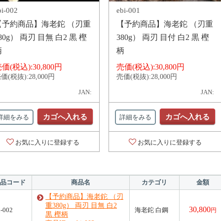
bi-002
ebi-001
【予約商品】海老鉈 （刃重
【予約商品】海老鉈 （刃重
80g） 両刃 目無 白2 黒 樫
380g） 両刃 目付 白2 黒 樫
柄
柄
価(税込):
30,800円
売価(税込):
30,800円
価(税抜):
28,000円
売価(税抜):
28,000円
JAN:
JAN:
カゴへ入れる
カゴへ入れる
詳細をみる
詳細をみる
お気に入りに登録する
お気に入りに登録する
品コード
商品名
カテゴリ
金額
【予約商品】海老鉈 （刃
重380g） 両刃 目無 白2
30,800
i-002
海老鉈 白鋼
円
黒 樫柄