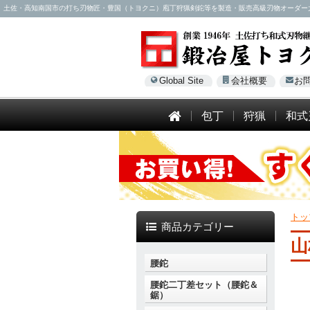
土佐・高知南国市の打ち刃物匠・豊国（トヨクニ）庖丁狩猟剣鉈等を製造・販売高級刃物オーダー大歓迎！電話
Global Site
会社概要
お
包丁
狩猟
和式
トッ
商品カテゴリー
山
腰鉈
腰鉈二丁差セット（腰鉈＆
鋸）