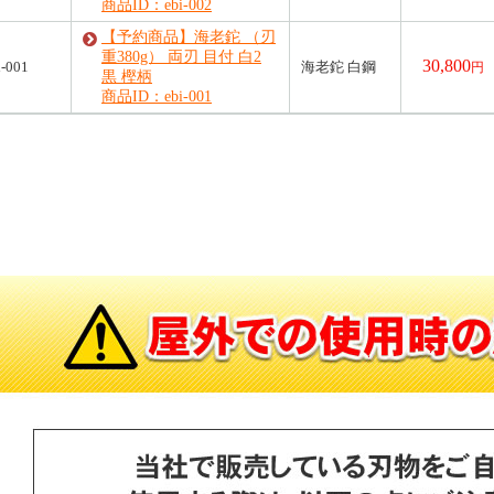
商品ID：ebi-002
【予約商品】海老鉈 （刃
重380g） 両刃 目付 白2
30,800
i-001
海老鉈 白鋼
円
黒 樫柄
商品ID：ebi-001
対象の商品が存在しませんでした。
対象の商品が存在しませんでした。