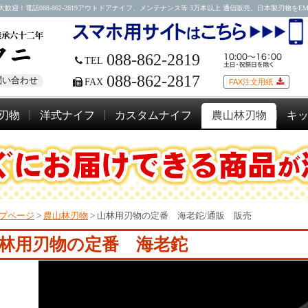
088-862-2819アウトドアナイフ、メンテナンス等 3万本以上 通信販売。日本製刃物をEMSにて
088-862-2819
TEL
088-862-2817
問い合わせ
FAX
FAX注文用紙
刃物
洋式ナイフ
カスタムナイフ
農山林刃物
キ
プページ
>
農山林刃物
>
山林用刃物の定番 海老鉈/通販 販売
林用刃物の定番 海老鉈