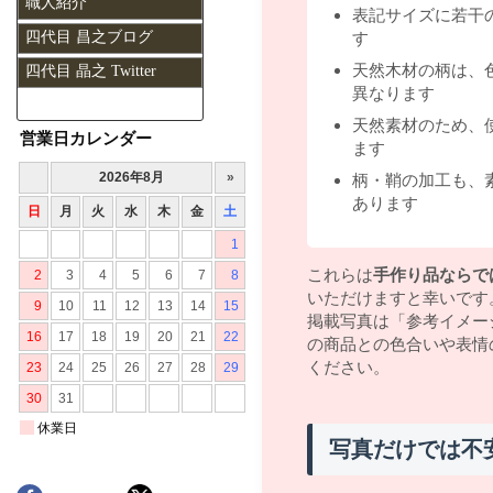
職人紹介
表記サイズに若干
四代目 昌之ブログ
す
天然木材の柄は、
四代目 晶之 Twitter
異なります
天然素材のため、
営業日カレンダー
ます
柄・鞘の加工も、
あります
これらは
手作り品ならで
いただけますと幸いです
掲載写真は「参考イメー
の商品との色合いや表情
ください。
写真だけでは不