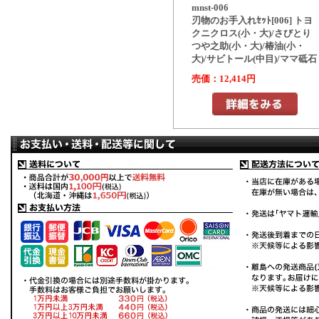
mnst-006
刃物のお手入れｾｯﾄ[006] トヨ
クニクロス(小・大)/さびとり
つや之助(小・大)/椿油(小・
大)/サビトール(中目)/ママ砥石
売価：12,414円