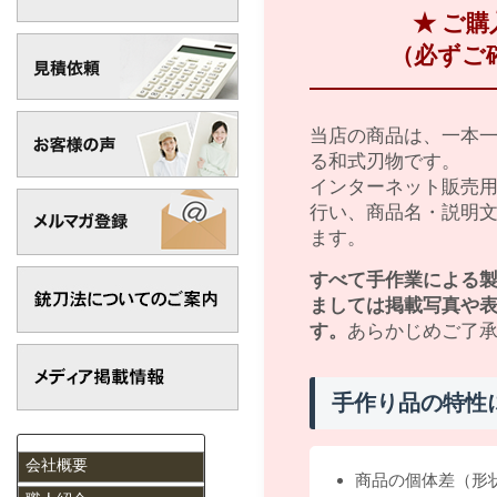
★ ご
（必ずご
当店の商品は、一本
る和式刃物です。
インターネット販売
行い、商品名・説明
ます。
すべて手作業による
ましては掲載写真や
す。
あらかじめご了
手作り品の特性
会社概要
商品の個体差（形