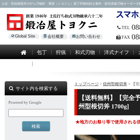
土佐・高知南国市の打ち刃物匠・豊国（トヨクニ）庖丁狩猟剣鉈を製作・販売高級刃物オーダー大歓迎！電話0
08
TEL
08
Global Site
会社概要
お問い合わせ
FAX
包丁
狩猟
和式刃物
洋式ナイフ
模造刀
トップページ
>
信州型根切斧
> 【
サイト内を検索する
【送料無料】【完全予約
Powered by Google
州型根切斧 1700g]
★地方のお祭り等で使用される