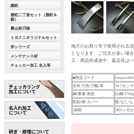
腰鉈
腰鉈二丁差セット（腰鉈＆
鋸）
農山林刃物
トヨクニオリジナルセット
地方のお祭り等で使用される信
斧シリーズ
となります。ご注文が多い場合
メンテナンス材
又、商品作成途中、返品等は一
チェッカー加工 名入等
■商品コード
sinono-604
全長/刃長/刃幅/厚
28.5センチ
鋼/重量/表面
白鋼/1700
彫刻/柄/カバー
龍/なし/な
/納期
/約1ヶ月