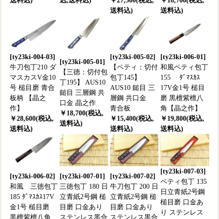
送料込)
込,送料込)
￥27,500(税込,
￥18,700(税込,
送料込)
送料込)
[ty23ki-004-03]
[ty23ki-005-02]
[ty23ki-006-01]
[ty23ki-005-01]
牛刀包丁210 ダ
【ペティ：切付
和風ペティ包丁
【三徳：切付包
マスカスV金10
包丁145】
155 ﾀﾞﾏｽｶｽ
丁195】 AUS10
号 槌目磨 青合
AUS10 鎚目 三
17V金1号 槌目
鎚目 三層鋼 共
板柄 【晶之
層鋼 共口金
磨 黒檀紫檀八
口金 晶之作
作】
青合板
角【晶之作】
￥18,700(税込,
￥28,600(税込,
￥15,400(税込,
￥19,800(税込,
送料込)
送料込)
送料込)
送料込)
[ty23ki-007-03]
[ty23ki-006-02]
[ty23ki-007-01]
[ty23ki-007-02]
ペティ包丁 135
和風 三徳包丁
三徳包丁 180 日
牛刀包丁 200 日
日立青紙2号鋼
185 ﾀﾞﾏｽｶｽ17V
立青紙2号鋼 槌
立青紙2号鋼 槌
槌目磨 口金あ
金1号 槌目磨
目磨 口金あり
目磨 口金あり
り ステンレス
黒檀紫檀八角
ステンレス黒合
ステンレス黒合