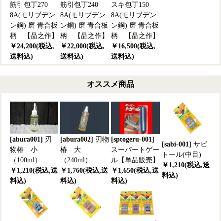
筋引包丁270
筋引包丁240
スキ包丁150
8A(モリブデン
8A(モリブデン
8A(モリブデン
ン鋼) 磨 青合板
ン鋼) 磨 青合板
ン鋼) 磨 青合板
柄 【晶之作】
柄 【晶之作】
柄 【晶之作】
￥24,200(税込,
￥22,000(税込,
￥16,500(税込,
送料込)
送料込)
送料込)
オススメ商品
[abura001]
刃
[abura002]
刃物
[sptogeru-001]
[sabi-001]
サビ
物椿 小
椿 大
スーパートゲー
トール(中目)
（100ml）
（240ml）
ル【単品販売】
￥1,210(税込,送
￥1,210(税込,送
￥1,760(税込,送
￥1,650(税込,送
料込)
料込)
料込)
料込)