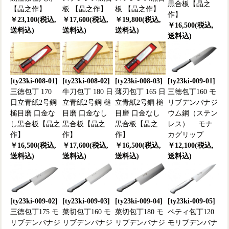
黒合板【晶之
【晶之作】
板 【晶之作】
板 【晶之作】
作】
￥23,100(税込,
￥17,600(税込,
￥19,800(税込,
￥16,500(税込,
送料込)
送料込)
送料込)
送料込)
[ty23ki-008-01]
[ty23ki-008-02]
[ty23ki-008-03]
[ty23ki-009-01]
三徳包丁 170
牛刀包丁 180 日
薄刃包丁 165 日
三徳包丁160 モ
日立青紙2号鋼
立青紙2号鋼 槌
立青紙2号鋼 槌
リブデンバナジ
槌目磨 口金な
目磨 口金なし
目磨 口金なし
ウム鋼（ステン
し黒合板【晶之
黒合板【晶之
黒合板【晶之
レス） モナ
作】
作】
作】
カグリップ
￥16,500(税込,
￥17,600(税込,
￥16,500(税込,
￥12,100(税込,
送料込)
送料込)
送料込)
送料込)
[ty23ki-009-02]
[ty23ki-009-03]
[ty23ki-009-04]
[ty23ki-009-05]
三徳包丁175 モ
菜切包丁160 モ
菜切包丁180 モ
ペティ包丁120
リブデンバナジ
リブデンバナジ
リブデンバナジ
モリブデンバナ