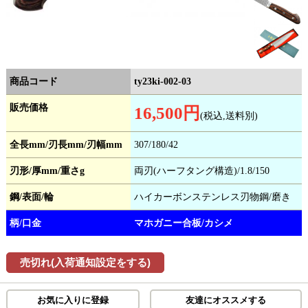
商品コード
ty23ki-002-03
販売価格
16,500円
(税込,送料別)
全長mm/刃長mm/刃幅mm
307/180/42
刃形/厚mm/重さg
両刃(ハーフタング構造)/1.8/150
鋼/表面/輪
ハイカーボンステンレス刃物鋼/磨き
柄/口金
マホガニー合板/カシメ
売切れ(入荷通知設定をする)
お気に入りに登録
友達にオススメする