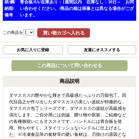
柄/鋼/
青合板/8A/在庫あり：1週間以内 在庫なし：30日～ お問
納期/
い合わせください。/商品の箱は画像とは異なる場合がござ
備考
います。
この商品を
買い物カゴへ入れる
お気に入りに登録
友達にオススメする
この商品について問い合わせる
商品説明
ダマスカスの艶やかな輝きで高級感たっぷりの万能包丁。四
代目晶之が作り出したダマスカスの美しい波紋が特微的な、
ダマスカス包丁シリーズです。ダマスカスの波紋が高級感を
演出します。ご自分用には勿論、贈り物や新築、ご結婚など
の各種御祝いにもオススメです。ハンドルには青合板を使
用。持ちやすく、スタイリッシュなハンドルに仕上げまし
た。※冷凍食品等の食材等の硬い食材は、刃掛けの原因とな