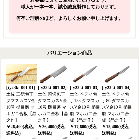
お客様に長くご愛用いただけるよう、
職人が一本一本、誠心誠意製作しております。
何卒ご理解のほど、よろしくお願い申し上げます。
バリエーション商品
[ty23ki-001-01]
[ty23ki-001-02]
[ty23ki-001-03]
[ty23ki-001-04]
土佐 三徳包丁
土佐 菜切包丁
土佐 ペティ包
土佐 ペティ包
ダマスカスV金
ダマスカスV金
丁135 ダマスカ
丁80 ダマスカ
10号 槌目磨 マ
10号 槌目磨 マ
スV金10号 槌目
スV金10号 槌目
ホガニ合板【晶
ホガニ合板【晶
磨 マホガニ合
磨 マホガニ合
之作】
之作】
板【晶之作】
板【晶之作】
￥26,400(税込,
￥26,400(税込,
￥17,600(税込,
￥15,400(税込,
送料込)
送料込)
送料込)
送料込)