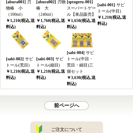
[abura001]
刃
[abura002]
刃物
[sptogeru-001]
[sabi-001]
サビ
物椿 小
椿 大
スーパートゲー
トール(中目)
（100ml）
（240ml）
ル【単品販売】
￥1,210(税込,送
￥1,210(税込,送
￥1,760(税込,送
￥1,650(税込,送
料込)
料込)
料込)
料込)
[sabi-004]
サビ
[sabi-002]
サビ
[sabi-003]
サビ
トール(中目・
トール(荒目)
トール(細目)
荒目・細目)三
￥1,210(税込,送
￥1,210(税込,送
個セット
料込)
料込)
￥3,630(税込,送
料込)
前ページへ
ご注文について