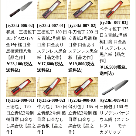
[ty23ki-007-03]
[ty23ki-006-02]
[ty23ki-007-01]
[ty23ki-007-02]
ペティ包丁 135
和風 三徳包丁
三徳包丁 180 日
牛刀包丁 200 日
日立青紙2号鋼
185 ﾀﾞﾏｽｶｽ17V
立青紙2号鋼 槌
立青紙2号鋼 槌
槌目磨 口金あ
金1号 槌目磨
目磨 口金あり
目磨 口金あり
り ステンレス
黒檀紫檀八角
ステンレス黒合
ステンレス黒合
黒合板【晶之
【晶之作】
板 【晶之作】
板 【晶之作】
作】
￥23,100(税込,
￥17,600(税込,
￥19,800(税込,
￥16,500(税込,
送料込)
送料込)
送料込)
送料込)
[ty23ki-008-01]
[ty23ki-008-02]
[ty23ki-008-03]
[ty23ki-009-01]
三徳包丁 170
牛刀包丁 180 日
薄刃包丁 165 日
三徳包丁160 モ
日立青紙2号鋼
立青紙2号鋼 槌
立青紙2号鋼 槌
リブデンバナジ
槌目磨 口金な
目磨 口金なし
目磨 口金なし
ウム鋼（ステン
し黒合板【晶之
黒合板【晶之
黒合板【晶之
レス） モナ
作】
作】
作】
カグリップ