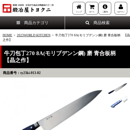
トップ
カート
ご案内
ログイン
商品カテゴリ
商品検索
HOME
>
2023WORLD KITCHEN
>
牛刀包丁270 8A(モリブデンン鋼) 磨 青合板柄 【晶
之作】
牛刀包丁270 8A(モリブデンン鋼) 磨 青合板柄
【晶之作】
商品番号：ty23ki-013-02