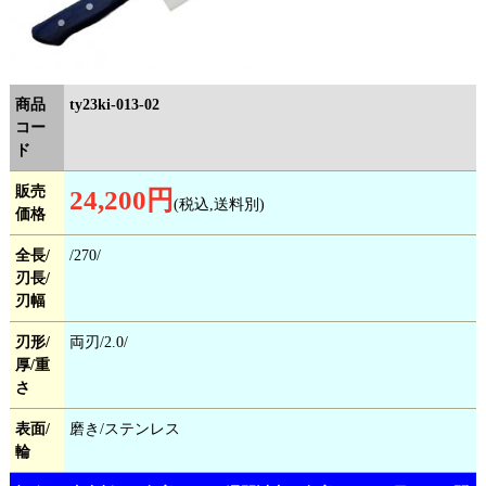
商品
ty23ki-013-02
コー
ド
販売
24,200円
(税込,送料別)
価格
全長/
/270/
刃長/
刃幅
刃形/
両刃/2.0/
厚/重
さ
表面/
磨き/ステンレス
輪