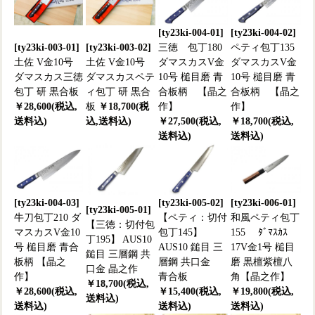
[ty23ki-004-01]
[ty23ki-004-02]
[ty23ki-003-01]
[ty23ki-003-02]
三徳 包丁180
ペティ包丁135
土佐 V金10号
土佐 V金10号
ダマスカスV金
ダマスカスV金
ダマスカス三徳
ダマスカスペテ
10号 槌目磨 青
10号 槌目磨 青
包丁 研 黒合板
ィ包丁 研 黒合
合板柄 【晶之
合板柄 【晶之
￥28,600(税込,
板
￥18,700(税
作】
作】
送料込)
込,送料込)
￥27,500(税込,
￥18,700(税込,
送料込)
送料込)
[ty23ki-004-03]
[ty23ki-005-02]
[ty23ki-006-01]
[ty23ki-005-01]
牛刀包丁210 ダ
【ペティ：切付
和風ペティ包丁
【三徳：切付包
マスカスV金10
包丁145】
155 ﾀﾞﾏｽｶｽ
丁195】 AUS10
号 槌目磨 青合
AUS10 鎚目 三
17V金1号 槌目
鎚目 三層鋼 共
板柄 【晶之
層鋼 共口金
磨 黒檀紫檀八
口金 晶之作
作】
青合板
角【晶之作】
￥18,700(税込,
￥28,600(税込,
￥15,400(税込,
￥19,800(税込,
送料込)
送料込)
送料込)
送料込)