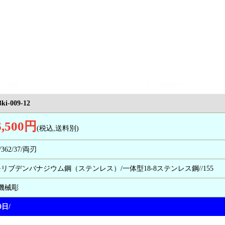
3ki-009-12
6,500円
(税込,送料別)
/362/37/両刃
モリブデンバナジウム鋼（ステンレス）/一体型18-8ステンレス鋼//155
/機械彫
0日/