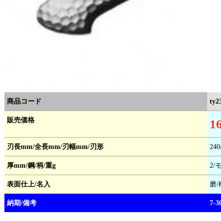
商品コード
ty2
販売価格
1
刃長mm/全長mm/刃幅mm/刃形
240
厚mm/鋼/柄/重g
2/
表面仕上/名入
磨
納期/備考
7-3