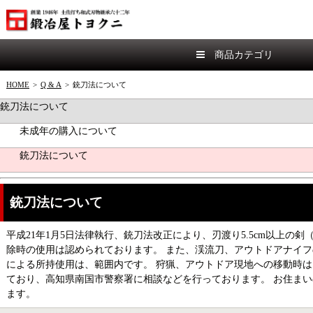
商品カテゴリ
HOME
>
Q & A
>
銃刀法について
銃刀法について
未成年の購入について
銃刀法について
銃刀法について
平成21年1月5日法律執行、銃刀法改正により、刃渡り5.5cm以上
除時の使用は認められております。 また、渓流刀、アウトドアナイ
による所持使用は、範囲内です。 狩猟、アウトドア現地への移動時は
ており、高知県南国市警察署に相談などを行っております。 お住ま
ます。