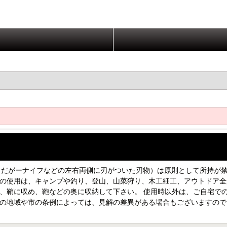
の剣（だがーナイフなどの左右両側に刃がついた刃物）は原則として所持が
フの使用は、キャンプや釣り、登山、山菜狩り、木工細工、アウトドア全
、鞘に収め、鞄などの奥に収納して下さい。 使用時以外は、ご自宅で
いの地域や市の条例によっては、見解の差異がある場合もございますの