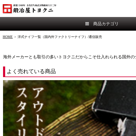
商品カテゴリ
HOME
>
洋式ナイフ一覧（国内外ファクトリーナイフ）/通信販売
海外メーカーとも取引の多いトヨクニだからこそ仕入れられる国外の
よく売れている商品