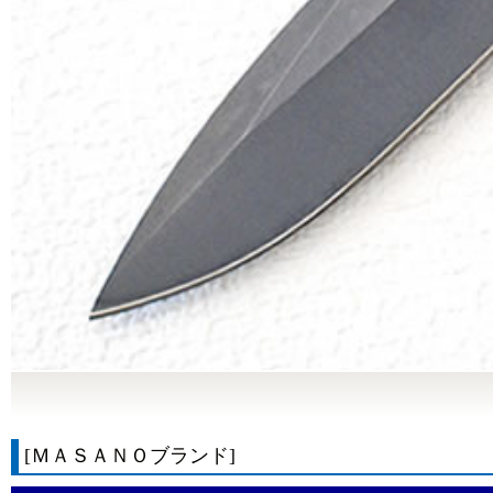
[ＭＡＳＡＮＯブランド]