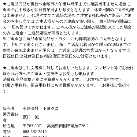
★ご返品商品が当社へ金曜日の午後14時半までに確認出来ません場合 ご
返金のお手続きが翌日営業日より順次となります。休業日間のご返金処理
は出来ません。 代理注文でご返品の場合 ご注文者様以外のご返品・ご返
金のお申し立ては ご本人様からのご連絡が無い限り、個人情報の関係に
て 一切お受けできかねます。 ご本人様からご連絡が確認出来ました場合
のみ ご返金・ご返品処理が可能となります。
※ご返金はご返品希望商品がトヨクニに到着確認後の ご返金となりま
す。予めご了承くださいませ。 尚、ご返品到着日が金曜日の12時までに
到着が確認出来ません場合は、ご返金は翌週の営業日からとなります 土
日祝祭日(当社休業日)の場合翌日営業日のご対応となります。
★ご返金はご注文者様に対してお送りいたします。プレゼント等でお受け
取られた方へのご返金・交換等はお受けし兼ねます。
消費税 商品価格と別に消費税がかかります。（お客様ご負担です）
代引き手数料、振込手数料にも消費税がかかります。（お客様ご負担で
す）
販売者
有限会社 トヨクニ
運営責任
濱口 誠
者
所在地
〒783-0071 高知県南国市亀岩728-2
電話
088-862-2819