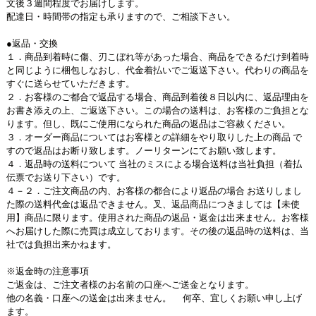
文後３週間程度でお届けします。
配達日・時間帯の指定も承りますので、ご相談下さい。
●返品・交換
１．商品到着時に傷、刃こぼれ等があった場合、商品をできるだけ到着時
と同じように梱包しなおし、代金着払いでご返送下さい。代わりの商品を
すぐに送らせていただきます。
２．お客様のご都合で返品する場合、商品到着後８日以内に、返品理由を
お書き添えの上、ご返送下さい。この場合の送料は、お客様のご負担とな
ります。但し、既にご使用になられた商品の返品はご容赦ください。
３．オーダー商品についてはお客様との詳細をやり取りした上の商品 で
すので返品はお断り致します。ノーリターンにてお願い致します。
４．返品時の送料について 当社のミスによる場合送料は当社負担（着払
伝票でお送り下さい）です。
４－２．ご注文商品の内、お客様の都合により返品の場合 お送りしまし
た際の送料代金は返品できません。叉、返品商品につきましては【未使
用】商品に限ります。使用された商品の返品・返金は出来ません。お客様
へお届けした際に売買は成立しております。その後の返品時の送料は、当
社では負担出来かねます。
※返金時の注意事項
ご返金は、ご注文者様のお名前の口座へご送金となります。
他の名義・口座への送金は出来ません。 何卒、宜しくお願い申し上げ
ます。